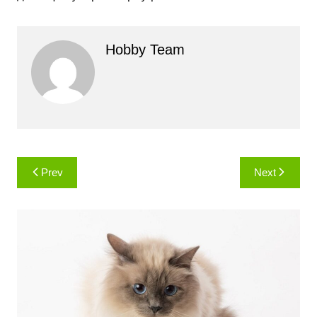
Hobby Team
Навигация
Prev
Next