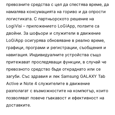
превозните средства с цел да спестява време, да
намалява консумацията на гориво и да опрости
логистиката. С партньорското решение на
LogiVisi – приложението LoGiApp, ползите са
двойни. За шофьори и служители в движение
LoGiApp осигурява обновяване в реално време,
графици, програми и регистрации, съобщения и
навигация. Индивидуалните устройства също
притежават проследяващи функции, в случай че
превозното средство бъде откраднато или се
загуби. Със здравия и лек Samsung GALAXY Tab
Active и Note 4 служителите в движение
разполагат с възможностите на компютър, които
позволяват повече гъвкавост и ефективност на
доставките.