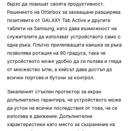
бързо да повишат своята продуктивност.
Решението на Otterbox за захващане разширява
позитивите от GALAXY Tab Active и другите
таблети на Samsung, като дава възможност на
служителите да използват устройството само с
една ръка. Плътно прилепващата каишка за ръка
позволява ротация на 90 градуса, така че
устройството може удобно да се ползва и гледа
от множество ъгли, а кейсът дава достъп до
всички портове и бутони за контрол.
Закаленият стъклен протектор за екран
допълнително гарантира, че устройството може
да устои на всички последствия от това, че се
използва в движение. Допълнителни
характеристики като място за съхранение на