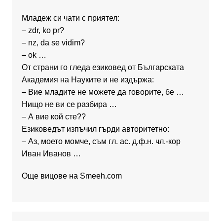
Младеж си чати с приятел:
– zdr, ko pr?
– nz, da se vidim?
– ok …
От страни го гледа езиковед от Българската
Академия на Науките и не издържа:
– Вие младите не можете да говорите, бе …
Нищо не ви се разбира …
– А вие кой сте??
Езиковедът изпъчил гърди авторитетно:
– Аз, моето момче, съм гл. ас. д.ф.н. чл.-кор
Иван Иванов …
Още вицове на
Smeeh.com