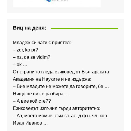
Виц на деня:
Младеж си чати с приятел:
– zdr, ko pr?
– nz, da se vidim?
– ok …
От страни го гледа езиковед от Българската
Академия на Науките и не издържа:
– Вие младите не можете да говорите, бе …
Нищо не ви се разбира …
– А вие кой сте??
Езиковедът изпъчил гърди авторитетно:
– Аз, моето момче, съм гл. ас. д.ф.н. чл.-кор
Иван Иванов …