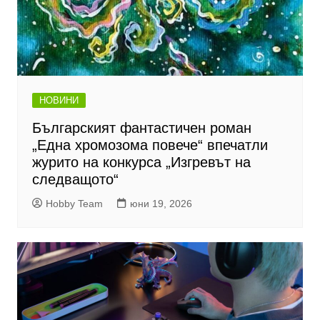
НОВИНИ
Българският фантастичен роман
„Една хромозома повече“ впечатли
журито на конкурса „Изгревът на
следващото“
Hobby Team
юни 19, 2026