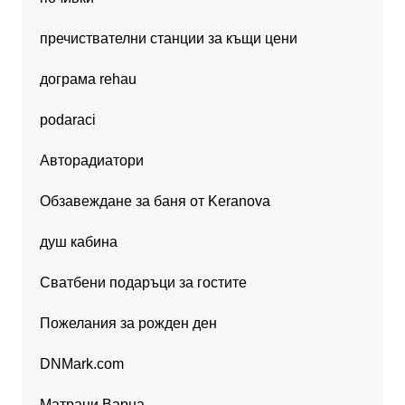
пречиствателни станции за къщи цени
дограма rehau
podaraci
Авторадиатори
Обзавеждане за баня от Keranova
душ кабина
Сватбени подаръци за гостите
Пожелания за рожден ден
DNMark.com
Матраци Варна