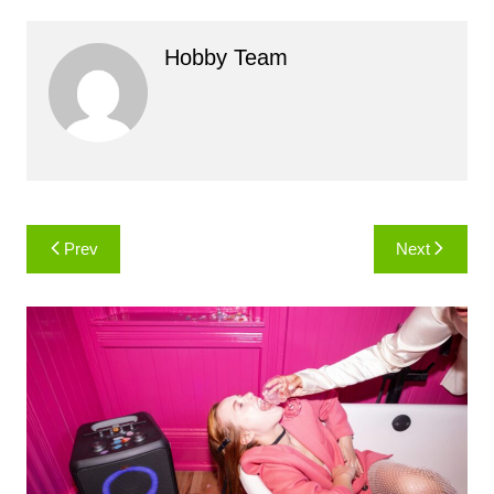
Hobby Team
Навигация
Prev
Next