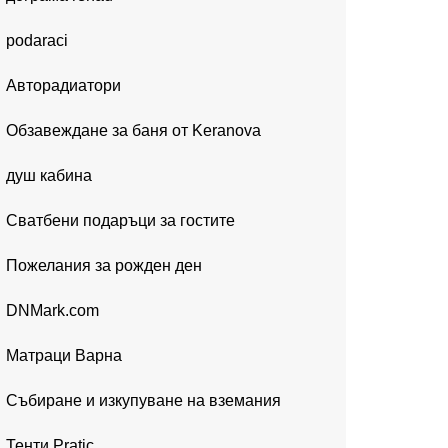
podaraci
Авторадиатори
Обзавеждане за баня от Keranova
душ кабина
Сватбени подаръци за гостите
Пожелания за рожден ден
DNMark.com
Матраци Варна
Събиране и изкупуване на вземания
Тенти Pratic