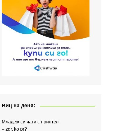
Виц на деня:
Младеж си чати с приятел:
– zdr, ko pr?