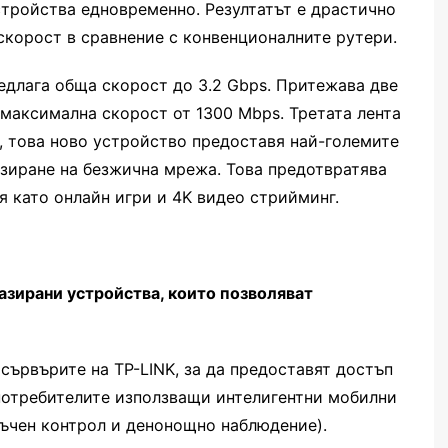
устройства едновременно. Резултатът е драстично
скорост в сравнение с конвенционалните рутери.
редлага обща скорост до 3.2 Gbps. Притежава две
с максимална скорост от 1300 Mbps. Третата лента
, това ново устройство предоставя най-големите
зиране на безжична мрежа. Това предотвратява
 като онлайн игри и 4K видео стрийминг.
азирани устройства, които позволяват
сървърите на TP-LINK, за да предоставят достъп
потребителите използващи интелигентни мобилни
ъчен контрол и денонощно наблюдение).