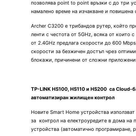
позволява point to point връзки с до три 
намалено време на изчакване и повишена 
Archer C3200 е трибандов рутер, който п
ленти с честота от 5GHz, всяка от които 
от 2.4GHz предлага скорости до 600 Mbps
скорости за безжичен достъп чрез оптими
блокажи, причинени от сложни приложения
TP-LINK HS100, HS110 и HS200 са Cloud-б
автоматизиран жилищен контрол
Новите Smart Home устройства използват 
за контрол на електроуредите в дома на 
устройства (автоматично програмиране, р