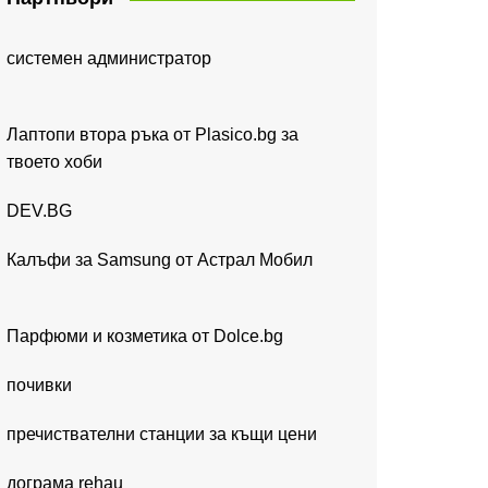
системен администратор
Лаптопи втора ръка от Plasico.bg за
твоето хоби
DEV.BG
Калъфи за Samsung от Астрал Мобил
Парфюми и козметика от Dolce.bg
почивки
пречиствателни станции за къщи цени
дограма rehau