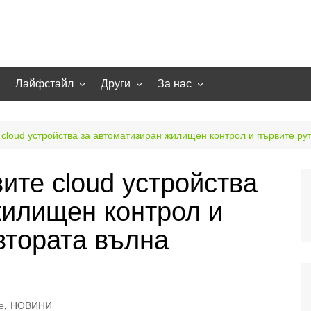
Лайфстайл
Други
За нас
гии
Екстремно
НОВИНИ
Партньори
Игри
СТАТИИ
Контакти
 cloud устройства за автоматизиран жилищен контрол и първите рут
рт
Smart home
Направи си сам
ите cloud устройства
Осветление
Помощна информация
жилищен контрол и
Отопление/климатизация
UFO
Образование
втората вълна
Бизнес
e
,
НОВИНИ