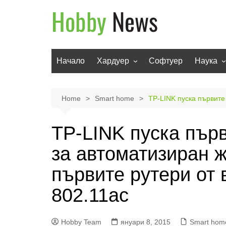
Skip
to
content
Начало
Хардуер
Софтуер
Наука
Мобилни устройства
Техноло
Телевизори
Роботи
Home
Smart home
TP-LINK пуска първите
Аудио
Транспо
TP-LINK пуска първ
Фото и видео
за автоматизиран 
първите рутери от 
802.11ac
Hobby Team
януари 8, 2015
Smart hom