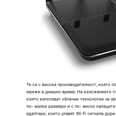
Те са с висока производителност, която 
мрежи в днешно време. На изложението съ
които използват облачни технологии за а
по- малки размери и с по- висок капацитет
адаптери, които улавят Wi-Fi сигнала дор