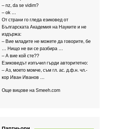
– nz, da se vidim?
– ok …
От страни го гледа езиковед от
Българската Академия на Науките и не
издържа:
– Вие младите не можете да говорите, бе
… Нищо не ви се разбира …
– А вие кой сте??
Езиковедът изпъчил гърди авторитетно:
– Аз, моето момче, съм гл. ас. д.ф.н. чл.-
кор Иван Иванов …
Още вицове на
Smeeh.com
Партньори