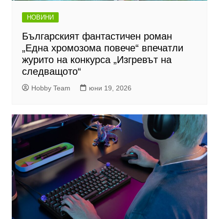
НОВИНИ
Българският фантастичен роман
„Една хромозома повече“ впечатли
журито на конкурса „Изгревът на
следващото“
Hobby Team
юни 19, 2026