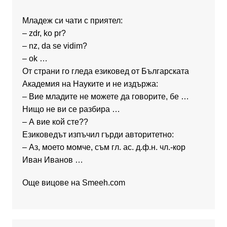
Младеж си чати с приятел:
– zdr, ko pr?
– nz, da se vidim?
– ok …
От страни го гледа езиковед от Българската
Академия на Науките и не издържа:
– Вие младите не можете да говорите, бе …
Нищо не ви се разбира …
– А вие кой сте??
Езиковедът изпъчил гърди авторитетно:
– Аз, моето момче, съм гл. ас. д.ф.н. чл.-кор
Иван Иванов …
Още вицове на
Smeeh.com