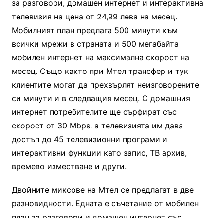
за разговори, домашен интернет и интерактивна
телевизия на цена от 24,99 лева на месец.
Мобилният план предлага 500 минути към
всички мрежи в страната и 500 мегабайта
мобилен интернет на максимална скорост на
месец. Също както при Мтел трансфер и тук
клиентите могат да прехвърлят неизговорените
си минути и в следващия месец. С домашния
интернет потребителите ще сърфират със
скорост от 30 Mbps, а телевизията им дава
достъп до 45 телевизионни програми и
интерактивни функции като запис, ТВ архив,
времево изместване и други.
Двойните миксове на Мтел се предлагат в две
разновидности. Едната е съчетание от мобилен
план за разговори и домашен интернет със