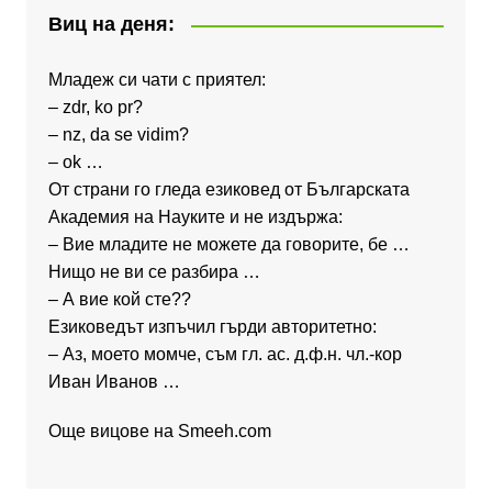
Виц на деня:
Младеж си чати с приятел:
– zdr, ko pr?
– nz, da se vidim?
– ok …
От страни го гледа езиковед от Българската
Академия на Науките и не издържа:
– Вие младите не можете да говорите, бе …
Нищо не ви се разбира …
– А вие кой сте??
Езиковедът изпъчил гърди авторитетно:
– Аз, моето момче, съм гл. ас. д.ф.н. чл.-кор
Иван Иванов …
Още вицове на
Smeeh.com