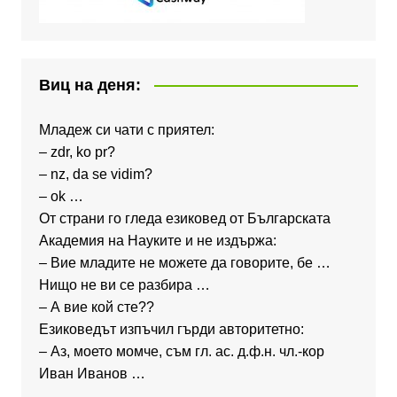
Виц на деня:
Младеж си чати с приятел:
– zdr, ko pr?
– nz, da se vidim?
– ok …
От страни го гледа езиковед от Българската
Академия на Науките и не издържа:
– Вие младите не можете да говорите, бе …
Нищо не ви се разбира …
– А вие кой сте??
Езиковедът изпъчил гърди авторитетно:
– Аз, моето момче, съм гл. ас. д.ф.н. чл.-кор
Иван Иванов …