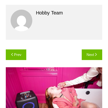
Hobby Team
Навигация
Prev
Next