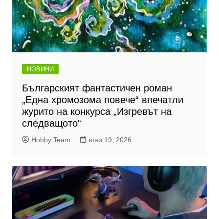
НОВИНИ
Българският фантастичен роман
„Една хромозома повече“ впечатли
журито на конкурса „Изгревът на
следващото“
Hobby Team
юни 19, 2026