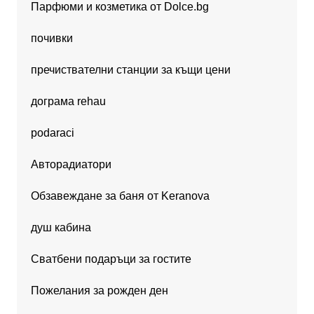
Парфюми и козметика от Dolce.bg
почивки
пречиствателни станции за къщи цени
дограма rehau
podaraci
Авторадиатори
Обзавеждане за баня от Keranova
душ кабина
Сватбени подаръци за гостите
Пожелания за рожден ден