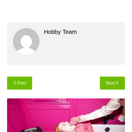
Hobby Team
Навигация
Prev
Next