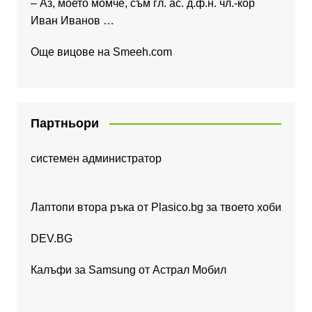
– Аз, моето момче, съм гл. ас. д.ф.н. чл.-кор
Иван Иванов …
Още вицове на
Smeeh.com
Партньори
системен администратор
Лаптопи втора ръка от Plasico.bg за твоето хоби
DEV.BG
Калъфи за Samsung от Астрал Мобил