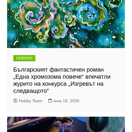
НОВИНИ
Българският фантастичен роман
„Една хромозома повече“ впечатли
журито на конкурса „Изгревът на
следващото“
Hobby Team
юни 19, 2026