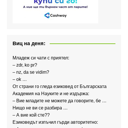
Виц на деня:
Младеж си чати с приятел:
– zdr, ko pr?
– nz, da se vidim?
– ok …
От страни го гледа езиковед от Българската
Академия на Науките и не издържа:
– Вие младите не можете да говорите, бе …
Нищо не ви се разбира …
– А вие кой сте??
Езиковедът изпъчил гърди авторитетно: