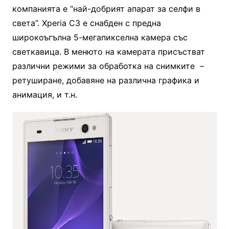
компанията е “най-добрият апарат за селфи в
света”. Xperia C3 е снабден с предна
широкоъгълна 5-мегапикселна камера със
светкавица. В менюто на камерата присъстват
различни режими за обработка на снимките –
ретуширане, добавяне на различна графика и
анимация, и т.н.