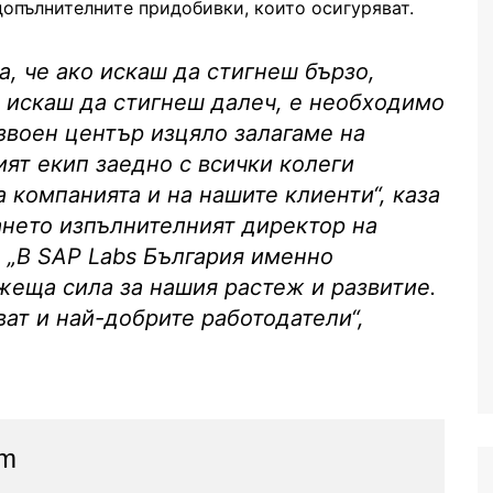
допълнителните придобивки, които осигуряват.
, че ако искаш да стигнеш бързо,
о искаш да стигнеш далеч, е необходимо
звоен център изцяло залагаме на
ият екип заедно с всички колеги
 компанията и на нашите клиенти“, каза
нето изпълнителният директор на
 „В SAP Labs България именно
жеща сила за нашия растеж и развитие.
ат и най-добрите работодатели“,
am