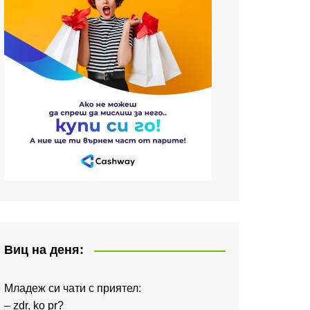
Виц на деня:
Младеж си чати с приятел:
– zdr, ko pr?