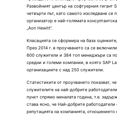
Развойният център на софтуерния гигант 
четвърти път, като самото изследване се 
организатор е най-голямата консултантск
„Aon Hewitt“.
Класацията се сформира на база оценките
През 2014 г. в проучването са се включил
600 служители и 384 топ мениджъри са поп
средни и големи компании, в която SAP La
организациите с над 250 служители.
Статистиките от проучването показват, че
служителите на най-добрите работодатели 
пункт спрямо миналата година, т.е. задър
става ясно, че Най-добрите работодатели 
репутацията на компанията, отношението 