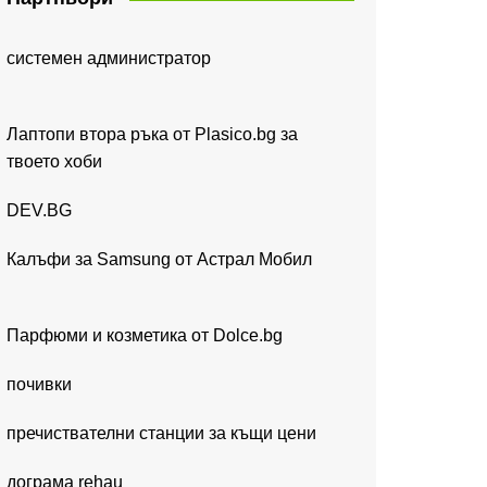
системен администратор
Лаптопи втора ръка от Plasico.bg за
твоето хоби
DEV.BG
Калъфи за Samsung от Астрал Мобил
Парфюми и козметика от Dolce.bg
почивки
пречиствателни станции за къщи цени
дограма rehau