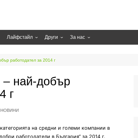
Лайфстайл
Други
За нас
гии
Екстремно
НОВИНИ
Партньори
Игри
СТАТИИ
Контакти
обър работодател за 2014 г
рт
Smart home
Направи си сам
 – най-добър
Осветление
Помощна информация
4 г
Отопление/климатизация
UFO
Образование
НОВИНИ
Бизнес
 категорията на средни и големи компании в
обри работодатели в България“ за 2014 г.