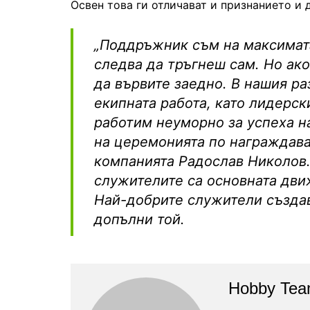
Освен това ги отличават и признанието и 
„Поддръжник съм на максимата
следва да тръгнеш сам. Но ак
да вървите заедно. В нашия ра
екипната работа, като лидерск
работим неуморно за успеха на
на церемонията по награждава
компанията Радослав Николов.
служителите са основната дви
Най-добрите служители създав
допълни той.
Hobby Te