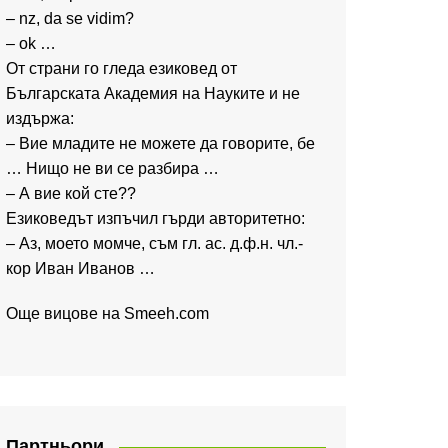
– nz, da se vidim?
– ok …
От страни го гледа езиковед от
Българската Академия на Науките и не
издържа:
– Вие младите не можете да говорите, бе
… Нищо не ви се разбира …
– А вие кой сте??
Езиковедът изпъчил гърди авторитетно:
– Аз, моето момче, съм гл. ас. д.ф.н. чл.-
кор Иван Иванов …
Още вицове на
Smeeh.com
Партньори