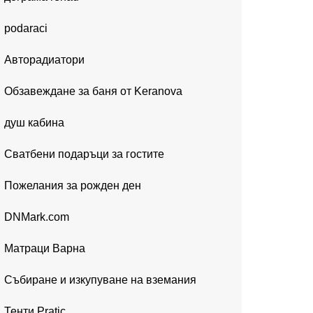
podaraci
Авторадиатори
Обзавеждане за баня от Keranova
душ кабина
Сватбени подаръци за гостите
Пожелания за рожден ден
DNMark.com
Матраци Варна
Събиране и изкупуване на вземания
Тенти Pratic