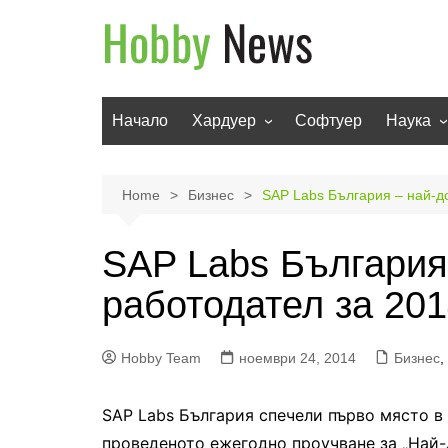
Skip
to
content
Начало
Хардуер
Софтуер
Наука
Мобилни устройства
Техноло
Телевизори
Роботи
Home
Бизнес
SAP Labs България – най-д
Аудио
Транспо
SAP Labs България
Фото и видео
работодател за 201
Hobby Team
ноември 24, 2014
Бизнес
,
SAP Labs България спечели първо място в
проведеното ежегодно проучване за „Най-д