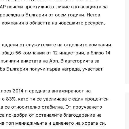
SAP печели престижно отличие в класацията за
провежда в България от осем години. Негов
а компания в областта на човешките ресурси,
, дадени от служителите на отделните компании.
и общо 56 компании от 12 индустрии, а близо 14
ълнили анкетата на Aоn. В категорията за
bs България получи първа награда, участват
 през 2014 г. средната ангажираност на
е 83%, като тя се увеличава с един процентен
жа се относително стабилна. От проучването
са по-добри от останалите благодарение на
на топ мениджмънта и цененето на хората си.