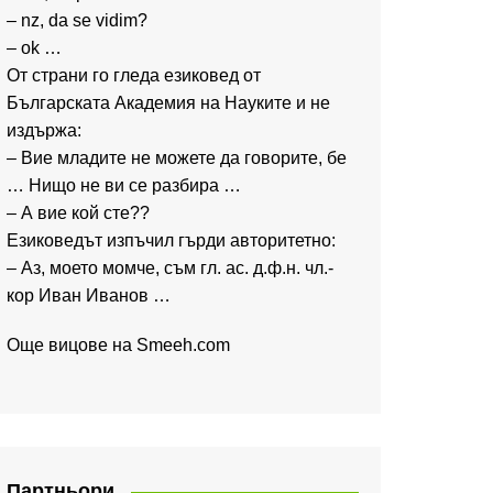
– nz, da se vidim?
– ok …
От страни го гледа езиковед от
Българската Академия на Науките и не
издържа:
– Вие младите не можете да говорите, бе
… Нищо не ви се разбира …
– А вие кой сте??
Езиковедът изпъчил гърди авторитетно:
– Аз, моето момче, съм гл. ас. д.ф.н. чл.-
кор Иван Иванов …
Още вицове на
Smeeh.com
Партньори