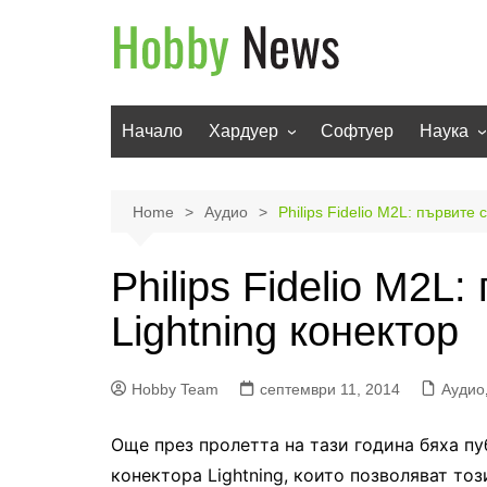
Skip
to
content
Начало
Хардуер
Софтуер
Наука
Мобилни устройства
Техноло
Телевизори
Роботи
Home
Аудио
Philips Fidelio M2L: първите 
Аудио
Транспо
Philips Fidelio M2L
Фото и видео
Lightning конектор
Hobby Team
септември 11, 2014
Аудио
Още през пролетта на тази година бяха п
конектора Lightning, които позволяват то