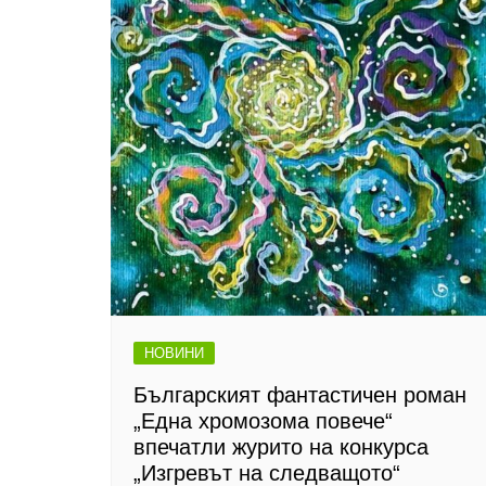
НОВИНИ
Българският фантастичен роман
„Една хромозома повече“
впечатли журито на конкурса
„Изгревът на следващото“