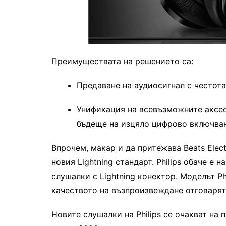
Преимуществата на решението са:
Предаване на аудиосигнал с честот
Унификация на всевъзможните аксес
бъдеще на изцяло цифрово включван
Впрочем, макар и да притежава Beats Elect
новия Lightning стандарт. Philips обаче е
слушалки с Lightning конектор. Моделът Ph
качеството на възпроизвеждане отговаря
Новите слушалки на Philips се очакват на 