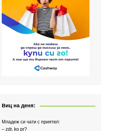
Виц на деня:
Младеж си чати с приятел:
– zdr, ko pr?