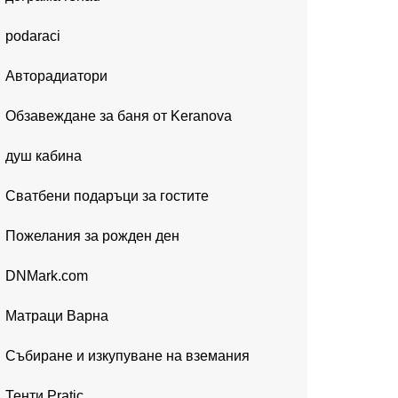
podaraci
Авторадиатори
Обзавеждане за баня от Keranova
душ кабина
Сватбени подаръци за гостите
Пожелания за рожден ден
DNMark.com
Матраци Варна
Събиране и изкупуване на вземания
Тенти Pratic