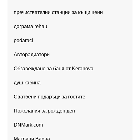
пречиствателни станции за къщи цени
дограма rehau
podaraci
Авторадиатори
Обзавеждане за баня от Keranova
душ кабина
Сватбени подаръци за гостите
Пожелания за рожден ден
DNMark.com
Матраци Варна