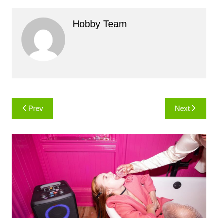
Hobby Team
Навигация
Prev
Next