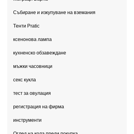
Събиране и изкупуване на вземания
Тенти Pratic
ксенонова лампа
кухненско обзавеждане
мъжки часовници
секс кукла
тест за овулация
регистрация на фирма
инструменти
Оглед на кола преди покупка