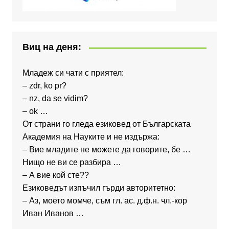
Виц на деня:
Младеж си чати с приятел:
– zdr, ko pr?
– nz, da se vidim?
– ok …
От страни го гледа езиковед от Българската
Академия на Науките и не издържа:
– Вие младите не можете да говорите, бе …
Нищо не ви се разбира …
– А вие кой сте??
Езиковедът изпъчил гърди авторитетно:
– Аз, моето момче, съм гл. ас. д.ф.н. чл.-кор
Иван Иванов …