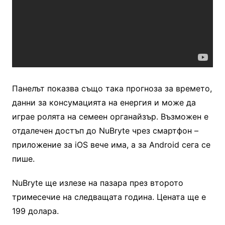
Панелът показва също така прогноза за времето,
данни за консумацията на енергия и може да
играе ролята на семеен органайзър. Възможен е
отдалечен достъп до NuBryte чрез смартфон –
приложение за iOS вече има, а за Android сега се
пише.
NuBryte ще излезе на пазара през второто
тримесечие на следващата година. Цената ще е
199 долара.