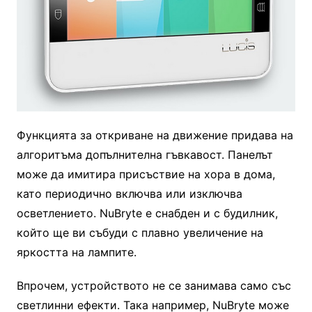
Функцията за откриване на движение придава на
алгоритъма допълнителна гъвкавост. Панелът
може да имитира присъствие на хора в дома,
като периодично включва или изключва
осветлението. NuBryte е снабден и с будилник,
който ще ви събуди с плавно увеличение на
яркостта на лампите.
Впрочем, устройството не се занимава само със
светлинни ефекти. Така например, NuBryte може