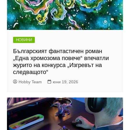
НОВИНИ
Българският фантастичен роман
„Една хромозома повече“ впечатли
журито на конкурса „Изгревът на
следващото“
Hobby Team
юни 19, 2026