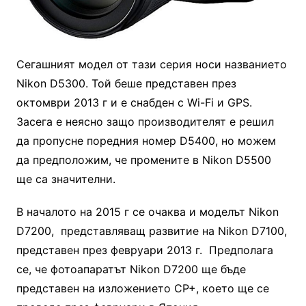
Сегашният модел от тази серия носи названието
Nikon D5300. Той беше представен през
октомври 2013 г и е снабден с Wi-Fi и GPS.
Засега е неясно защо производителят е решил
да пропусне поредния номер D5400, но можем
да предположим, че промените в Nikon D5500
ще са значителни.
В началото на 2015 г се очаква и моделът Nikon
D7200, представляващ развитие на Nikon D7100,
представен през февруари 2013 г. Предполага
се, че фотоапаратът Nikon D7200 ще бъде
представен на изложението CP+, което ще се