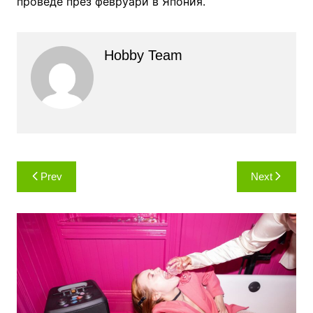
проведе през февруари в Япония.
Hobby Team
Навигация
Prev
Next