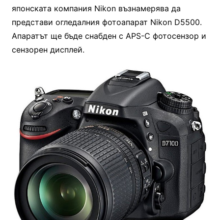
японската компания Nikon възнамерява да
представи огледалния фотоапарат Nikon D5500.
Апаратът ще бъде снабден с APS-C фотосензор и
сензорен дисплей.