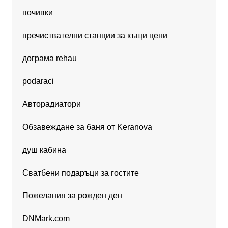
почивки
пречиствателни станции за къщи цени
дограма rehau
podaraci
Авторадиатори
Обзавеждане за баня от Keranova
душ кабина
Сватбени подаръци за гостите
Пожелания за рожден ден
DNMark.com