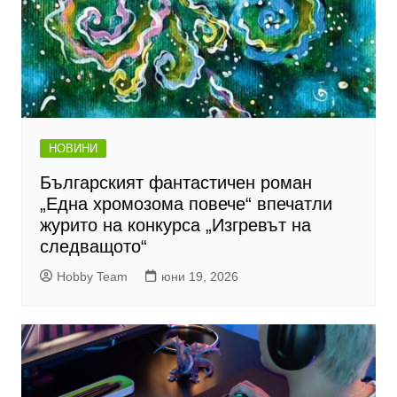
НОВИНИ
Българският фантастичен роман
„Една хромозома повече“ впечатли
журито на конкурса „Изгревът на
следващото“
Hobby Team
юни 19, 2026