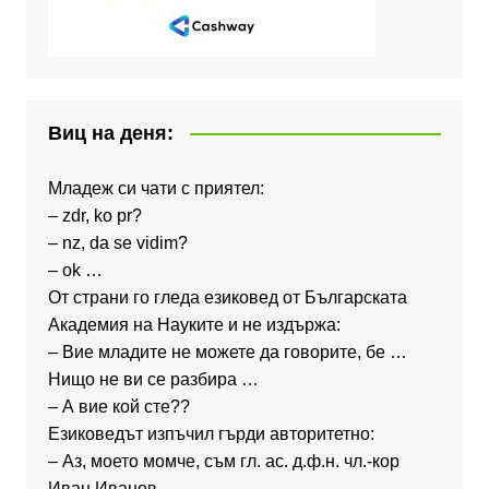
Виц на деня:
Младеж си чати с приятел:
– zdr, ko pr?
– nz, da se vidim?
– ok …
От страни го гледа езиковед от Българската
Академия на Науките и не издържа:
– Вие младите не можете да говорите, бе …
Нищо не ви се разбира …
– А вие кой сте??
Езиковедът изпъчил гърди авторитетно:
– Аз, моето момче, съм гл. ас. д.ф.н. чл.-кор
Иван Иванов …