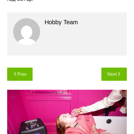
Hobby Team
Навигация
Prev
Next