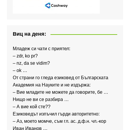
Виц на деня:
Младеж си чати с приятел:
– zdr, ko pr?
– nz, da se vidim?
– ok …
От страни го гледа езиковед от Българската
Академия на Науките и не издържа:
– Вие младите не можете да говорите, бе …
Нищо не ви се разбира …
– А вие кой сте??
Езиковедът изпъчил гърди авторитетно:
– Аз, моето момче, съм гл. ас. д.ф.н. чл.-кор
Иван Иванов …