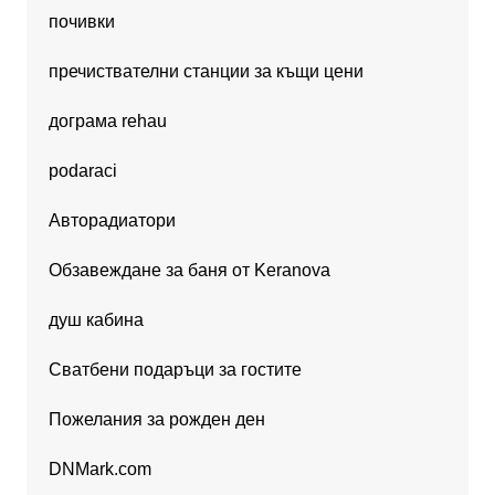
почивки
пречиствателни станции за къщи цени
дограма rehau
podaraci
Авторадиатори
Обзавеждане за баня от Keranova
душ кабина
Сватбени подаръци за гостите
Пожелания за рожден ден
DNMark.com