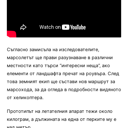
Съгласно замисъла на изследователите,
марсолетът ще прави разузнаване в различни
местности като търси “интересни неща”, ако
елементи от ландшафта пречат на роувъра. След
това земният екип ще състави нов маршрут за
марсохода, за да огледа в подробности видяното
от хеликоптера.
Прототипът на летателния апарат тежи около
килограм, а дължината на една от перките му е
над метър.