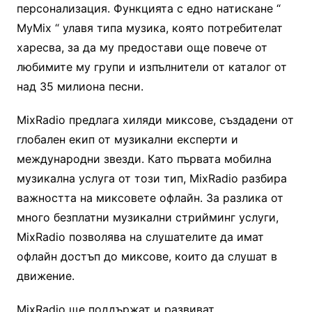
персонализация. Функцията с едно натискане “
MyMix “ улавя типа музика, която потребителат
харесва, за да му предостави още повече от
любимите му групи и изпълнители от каталог от
над 35 милиона песни.
MixRadio предлага хиляди миксове, създадени от
глобален екип от музикални експерти и
международни звезди. Като първата мобилна
музикална услуга от този тип, MixRadio разбира
важността на миксовете офлайн. За разлика от
много безплатни музикални стрийминг услуги,
MixRadio позволява на слушателите да имат
офлайн достъп до миксове, които да слушат в
движение.
MixRadio ще поддържат и развиват