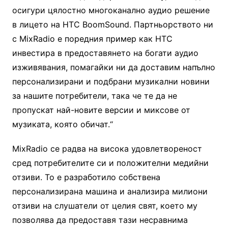
осигури цялостно многоканално аудио решение
в лицето на HTC BoomSound. Партньорството ни
с MixRadio е поредния пример как HTC
инвестира в предоставянето на богати аудио
изживявания, помагайки ни да доставим напълно
персонализирани и подбрани музикални новини
за нашите потребители, така че те да не
пропускат най-новите версии и миксове от
музиката, която обичат.“
MixRadio се радва на висока удовлетвореност
сред потребителите си и положителни медийни
отзиви. То е разработило собствена
персонализирана машина и анализира милиони
отзиви на слушатели от целия свят, което му
позволява да предоставя тази несравнима