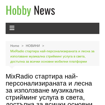
Skip
to
content
Home
НОВИНИ
MixRadio стартира най-персонализираната и лесна за
използване музикална стрийминг услуга в света,
достъпна за всички основни мобилни платформи
MixRadio стартира най-
персонализираната и лесна
за използване музикална
стрийминг услуга в света,
достъпна за всички основни