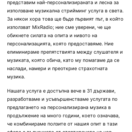
представим най-персонализираната и лесна за
използване музикална стрийминг услуга в света.
За някои хора това ще бъде първият път, в който
използват MixRadio; ние сме уверени, че ще
обикнете силата на опита и нивото на
персонализацията, която предоставяме. Ние
елиминираме препятствията между слушателя и
музиката, която обича, като му помагаме да се
наслади, намери и преоткрие страхотната
музика.
Нашата услуга е достъпна вече в 31 държави,
разработваме и усъвършенстваме услугата по
предлагането на персонализирана музика в
продължение на много години, което означава,
че комбинираме ползите от нашия опит в тази
сфера с вълнението от стартирането на нов