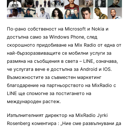
По-рано собственост на Microsoft и Nokia и
достъпна само за Windows Phone, след
скорошното придобиване на Mix Radio от една от
най-бързоразвиващите се мобилни услуги за
размяна на съобщения в света – LINE, означава,
че услугата вече е достъпна за Android и IOS.
Възможностите за съвместен маркетинг
благодарение на партньорството на MixRadio с
LINE ще спомогне за постигането на
международен растеж.
Изпълнителният директор на MixRadio Jyrki
Rosenberg коментира : „Ние сме развълнувани да