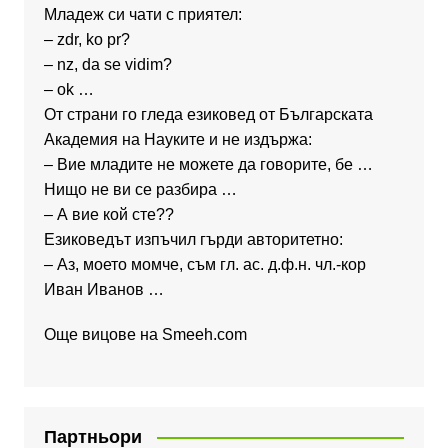
Младеж си чати с приятел:
– zdr, ko pr?
– nz, da se vidim?
– ok …
От страни го гледа езиковед от Българската
Академия на Науките и не издържа:
– Вие младите не можете да говорите, бе …
Нищо не ви се разбира …
– А вие кой сте??
Езиковедът изпъчил гърди авторитетно:
– Аз, моето момче, съм гл. ас. д.ф.н. чл.-кор
Иван Иванов …
Още вицове на
Smeeh.com
Партньори