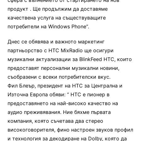
продукт . Ще продължим да доставяме
качествена услуга на съществуващите
потребители на Windows Phone“.
Днес се обявява и важното маркетинг
партньорство с HTC MixRadio ще осигури
музикални актуализации за BlinkFeed HTC, които
предоставят персонални музикални новини,
съобразени с всеки потребителски вкус.
Фил Блеър, президент на HTC за Централна и
Източна Европа обяви: “ HTC е пионер в
предоставянето на най-високо качество на
аудио преживявания. Ние бяхме първата
компания, която съчетава два стерео
високоговорителя, фино настроен звуков профил
и технология за декодиране на Dolby, която да