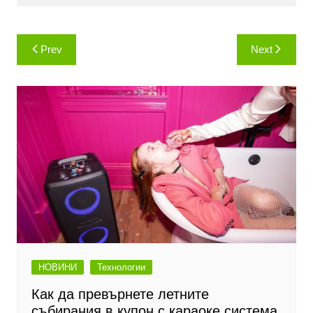
Навигация
Prev
Next
НОВИНИ
Технологии
Как да превърнете летните
събирания в купон с караоке система