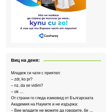
Виц на деня:
Младеж си чати с приятел:
– zdr, ko pr?
– nz, da se vidim?
– ok …
От страни го гледа езиковед от Българската
Академия на Науките и не издържа:
– Вие младите не можете да говорите, бе …