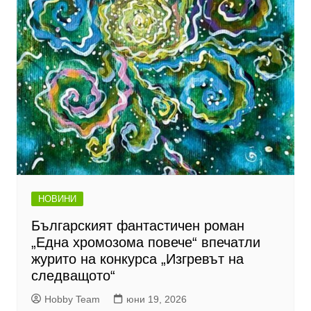
НОВИНИ
Българският фантастичен роман
„Една хромозома повече“ впечатли
журито на конкурса „Изгревът на
следващото“
Hobby Team
юни 19, 2026