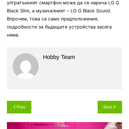
ултратънкият смартфон може да се нарича LG G
Black Slim, а музикалният – LG G Black Sound.
Впрочем, това са само предположения,
подробности за бъдещите устройства засега
няма.
Hobby Team
Навигация
Prev
Next