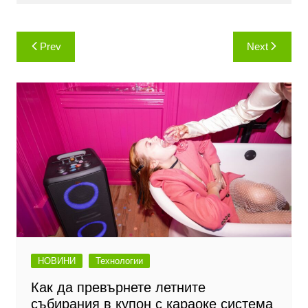
Навигация
Prev
Next
НОВИНИ
Технологии
Как да превърнете летните
събирания в купон с караоке система