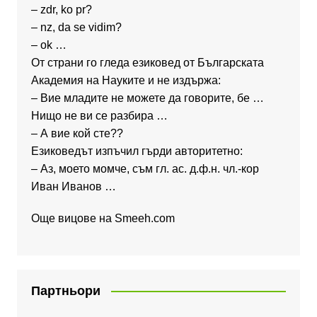
– zdr, ko pr?
– nz, da se vidim?
– ok …
От страни го гледа езиковед от Българската
Академия на Науките и не издържа:
– Вие младите не можете да говорите, бе …
Нищо не ви се разбира …
– А вие кой сте??
Езиковедът изпъчил гърди авторитетно:
– Аз, моето момче, съм гл. ас. д.ф.н. чл.-кор
Иван Иванов …
Още вицове на
Smeeh.com
Партньори