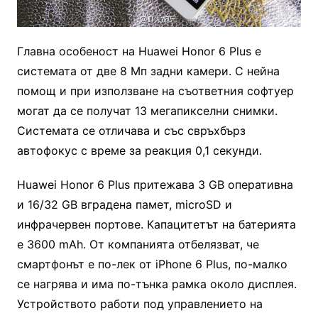
Главна особеност на Huawei Honor 6 Plus е
системата от две 8 Мп задни камери. С нейна
помощ и при използване на съответния софтуер
могат да се получат 13 мегапикселни снимки.
Системата се отличава и със свръхбърз
автофокус с време за реакция 0,1 секунди.
Huawei Honor 6 Plus притежава 3 GB оперативна
и 16/32 GB вградена памет, microSD и
инфрачервен портове. Капацитетът на батерията
е 3600 mАh. От компанията отбелязват, че
смартфонът е по-лек от iPhone 6 Plus, по-малко
се нагрява и има по-тънка рамка около дисплея.
Устройството работи под управлението на