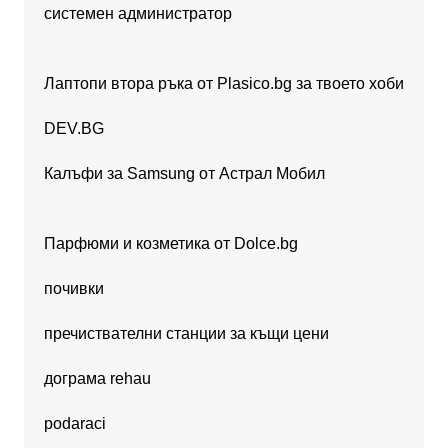
системен администратор
Лаптопи втора ръка от Plasico.bg за твоето хоби
DEV.BG
Калъфи за Samsung от Астрал Мобил
Парфюми и козметика от Dolce.bg
почивки
пречиствателни станции за къщи цени
дограма rehau
podaraci