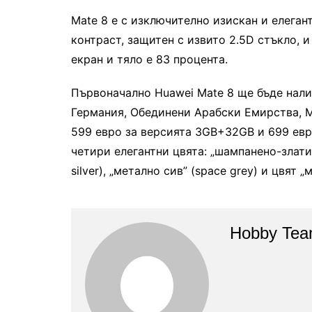
Mate 8 е с изключително изискан и елеган
контраст, защитен с извито 2.5D стъкло, 
екран и тяло е 83 процента.
Първоначално Huawei Mate 8 ще бъде нали
Германия, Обединени Арабски Емирства, 
599 евро за версията 3GB+32GB и 699 евр
четири елегантни цвята: „шампанено-златис
silver), „метално сив” (space grey) и цвят 
Hobby Te