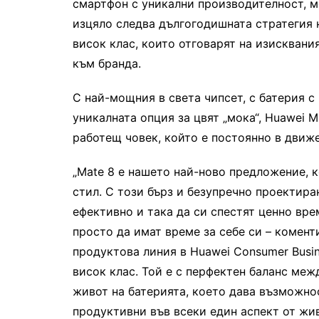
смартфон с уникални производителност, м
изцяло следва дългогодишната стратегия 
висок клас, които отговарят на изисквани
към бранда.
С най-мощния в света чипсет, с батерия с
уникалната опция за цвят „мока“, Huawei 
работещ човек, който е постоянно в движе
„Mate 8 е нашето най-ново предложение, 
стил. С този бърз и безупречно проектира
ефективно и така да си спестят ценно вре
просто да имат време за себе си – комент
продуктова линия в Huawei Consumer Busin
висок клас. Той е с перфектен баланс ме
живот на батерията, което дава възможнос
продуктивни във всеки един аспект от жив