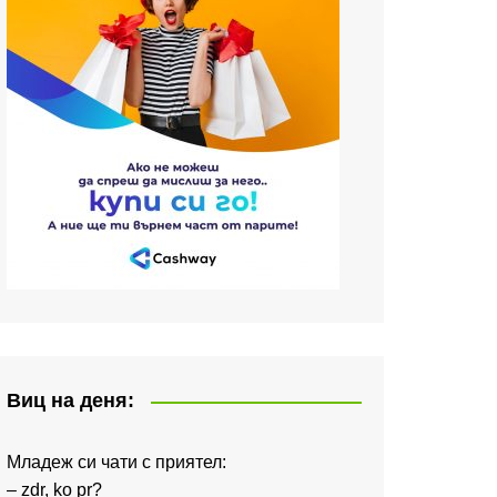
Виц на деня:
Младеж си чати с приятел:
– zdr, ko pr?