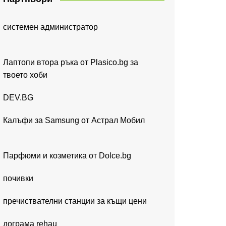
системен администратор
Лаптопи втора ръка от Plasico.bg за
твоето хоби
DEV.BG
Калъфи за Samsung от Астрал Мобил
Парфюми и козметика от Dolce.bg
почивки
пречиствателни станции за къщи цени
дограма rehau