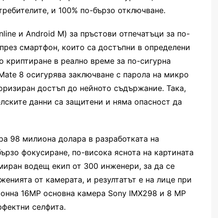
требителите, и 100% по-бързо отключване.
nline и Android M) за пръстови отпечатъци за по-
през смартфон, които са достъпни в определени
 криптиране в реално време за по-сигурна
Mate 8 осигурява заключване с парола на микро
торизиран достъп до нейното съдържание. Така,
елските данни са защитени и няма опасност да
ра 98 милиона долара в разработката на
бързо фокусиране, по-висока яснота на картината
миран водещ екип от 300 инженери, за да се
енията от камерата, и резултатът е на лице при
ионна 16MP основна камера Sony IMX298 и 8 MP
рфектни селфита.