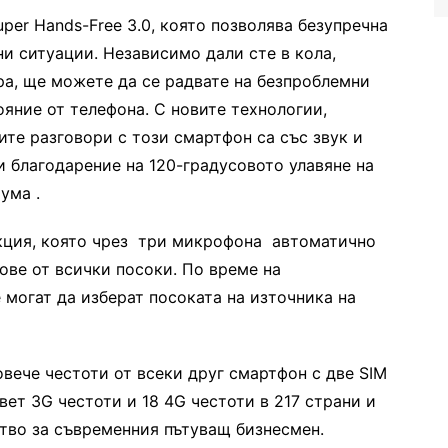
per Hands-Free 3.0, която позволява безупречна
ни ситуации. Независимо дали сте в кола,
ра, ще можете да се радвате на безпроблемни
ояние от телефона. С новите технологии,
те разговори с този смартфон са със звук и
ди благодарение на 120-градусовото улавяне на
ума .
нкция, която чрез три микрофона автоматично
сове от всички посоки. По време на
 могат да изберат посоката на източника на
вече честоти от всеки друг смартфон с две SIM
вет 3G честоти и 18 4G честоти в 217 страни и
ство за съвременния пътуващ бизнесмен.