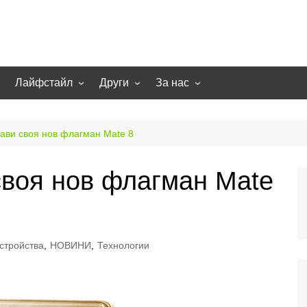
Лайфстайл
Други
За нас
гии
Екстремно
НОВИНИ
Партньори
Игри
СТАТИИ
Контакти
ави своя нов флагман Mate 8
рт
Smart home
Направи си сам
своя нов флагман Mate
Осветление
Помощна информация
Отопление/климатизация
UFO
Образование
стройства
,
НОВИНИ
,
Технологии
Бизнес