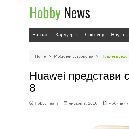
Skip
to
content
Начало
Хардуер
Софтуер
Наука
Мобилни устройства
Техноло
Телевизори
Роботи
Home
Мобилни устройства
Huawei предст
Аудио
Транспо
Huawei представи 
Фото и видео
8
Hobby Team
януари 7, 2016
Мобилни у