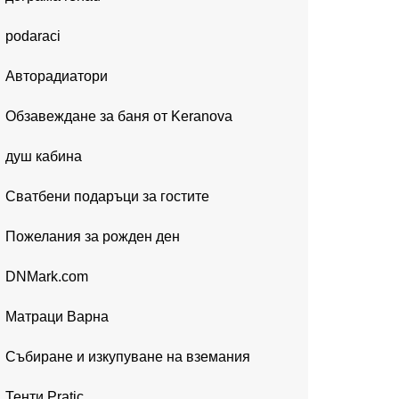
podaraci
Авторадиатори
Обзавеждане за баня от Keranova
душ кабина
Сватбени подаръци за гостите
Пожелания за рожден ден
DNMark.com
Матраци Варна
Събиране и изкупуване на вземания
Тенти Pratic