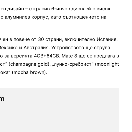
тен дизайн – с красив 6-инчов дисплей с висок
и с алуминиев корпус, като съотношението на
чен в повече от 30 страни, включително Испания,
Мексико и Австралия. Устройството ще струва
о за версията 4GB+64GB. Mate 8 ще се предлага в
т” (champagne gold), „лунно-сребрист” (moonlight
„мока” (mocha brown).
am