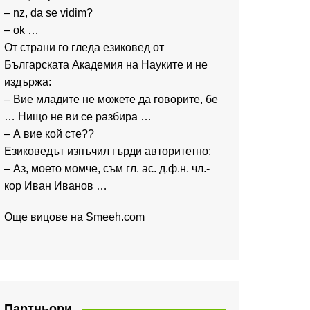
– nz, da se vidim?
– ok …
От страни го гледа езиковед от
Българската Академия на Науките и не
издържа:
– Вие младите не можете да говорите, бе
… Нищо не ви се разбира …
– А вие кой сте??
Езиковедът изпъчил гърди авторитетно:
– Аз, моето момче, съм гл. ас. д.ф.н. чл.-
кор Иван Иванов …
Още вицове на
Smeeh.com
Партньори