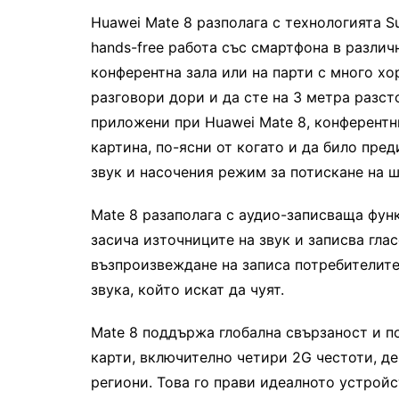
Huawei Mate 8 разполага с технологията Su
hands-free работа със смартфона в различ
конферентна зала или на парти с много хо
разговори дори и да сте на 3 метра разст
приложени при Huawei Mate 8, конферентни
картина, по-ясни от когато и да било пре
звук и насочения режим за потискане на ш
Mate 8 разаполага с аудио-записваща фу
засича източниците на звук и записва гла
възпроизвеждане на записа потребителите
звука, който искат да чуят.
Mate 8 поддържа глобална свързаност и по
карти, включително четири 2G честоти, де
региони. Това го прави идеалното устрой