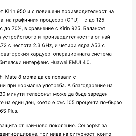
ет Kirin 950 и с повишени производителност на
а, на графичния процесор (GPU) – с до 125
с до 70%, в сравнение с Kirin 925. Балансът
 устройството и производителността от най-
72 с честота 2.3 GHz, и четири ядра A53 с
 новаторския хардуер, операционната система
бителски интерфейс Huawei EMUI 4.0.
, Mate 8 може да се похвали с
ни при нормална употреба. А благодарение на
 30 минути телефонът може да бъде зареден
е на един ден, което е със 105 процента по-бързо
6S Plus.
 защита от най-ново поколение. Сензорът за
дентифициране, три нива на сигурност, които