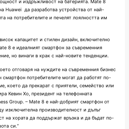
ощност и издръжливост на батерията. Mate 8
на Huawei да разработва устройства от най-
ята на потребителите и печелят лоялността им
 висок капацитет и стилен дизайн, включително
Mate 8 е идеалният смартфон за съвременния
ние, но винаги в крак с най-новите тенденции.
което отговаря на нуждите на съвременния бизнес
н смартфон потребителите могат да работят по-
ме, което да прекарат с приятели, семейство или
ира Кевин Хо, президент на телефонната
ess Group. – Mate 8 е най-добрият смартфон от
жду изключителна производителност и дълъг
т на хората да поддържат връзка и да бъдат по-
ота си.“