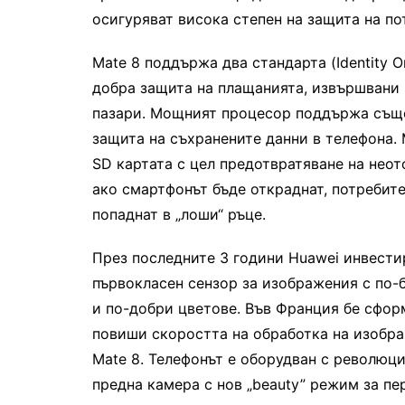
осигуряват висока степен на защита на по
Mate 8 поддържа два стандарта (Identity O
добра защита на плащанията, извършвани 
пазари. Мощният процесор поддържа също
защита на съхранените данни в телефона. 
SD картата с цел предотвратяване на нео
ако смартфонът бъде откраднат, потребит
попаднат в „лоши“ ръце.
През последните 3 години Huawei инвести
първокласен сензор за изображения с по-
и по-добри цветове. Във Франция бе сфор
повиши скоростта на обработка на изображ
Mate 8. Телефонът е оборудван с революц
предна камера с нов „beauty” режим за пе