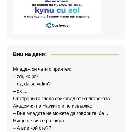
Виц на деня:
Младеж си чати с приятел:
– zdr, ko pr?
– nz, da se vidim?
– ok …
От страни го гледа езиковед от Българската
Академия на Науките и не издържа:
– Вие младите не можете да говорите, бе …
Нищо не ви се разбира …
– А вие кой сте??