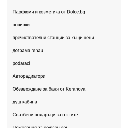
Парфюми и козметика от Dolce.bg
почивки
пречиствателни станции за къщи цени
дограма rehau
podaraci
Авторадиатори
Обзавеждане за баня от Keranova
душ кабина
Сватбени подаръци за гостите
Пожелания за рожден ден