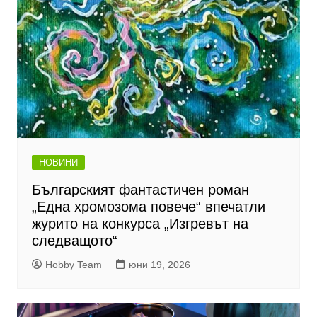
НОВИНИ
Българският фантастичен роман
„Една хромозома повече“ впечатли
журито на конкурса „Изгревът на
следващото“
Hobby Team
юни 19, 2026