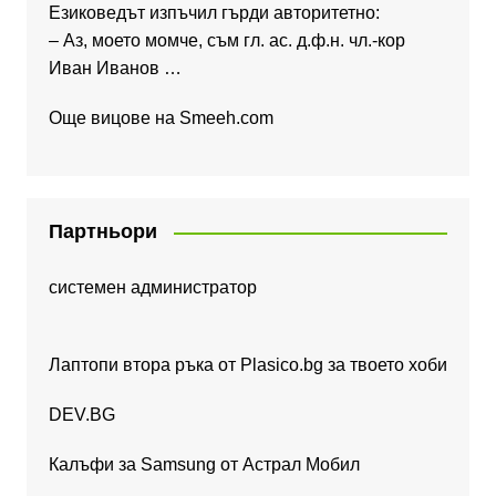
Езиковедът изпъчил гърди авторитетно:
– Аз, моето момче, съм гл. ас. д.ф.н. чл.-кор
Иван Иванов …
Още вицове на
Smeeh.com
Партньори
системен администратор
Лаптопи втора ръка от Plasico.bg за твоето хоби
DEV.BG
Калъфи за Samsung от Астрал Мобил