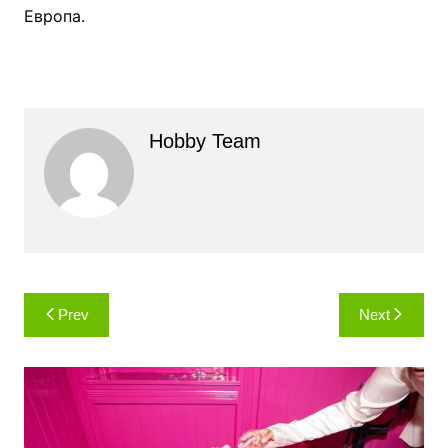
Европа.
Hobby Team
Навигация
Prev
Next