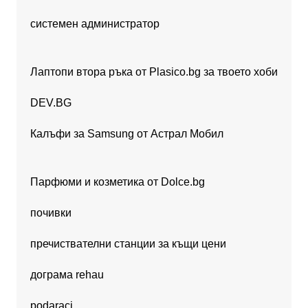
системен администратор
Лаптопи втора ръка от Plasico.bg за твоето хоби
DEV.BG
Калъфи за Samsung от Астрал Мобил
Парфюми и козметика от Dolce.bg
почивки
пречиствателни станции за къщи цени
дограма rehau
podaraci