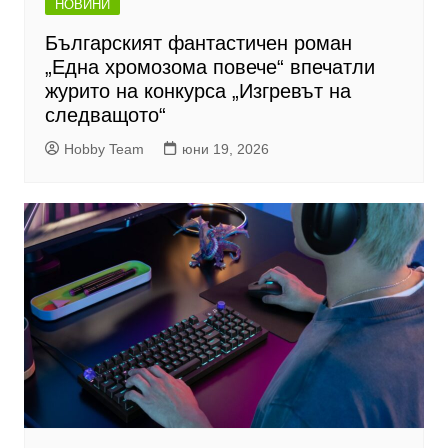
НОВИНИ
Българският фантастичен роман
„Една хромозома повече“ впечатли
журито на конкурса „Изгревът на
следващото“
Hobby Team
юни 19, 2026