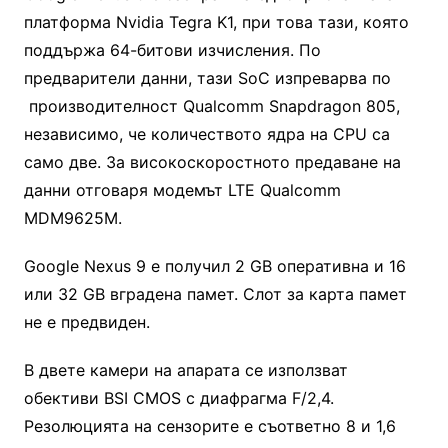
платформа Nvidia Tegra K1, при това тази, която
поддържа 64-битови изчисления. По
предварители данни, тази SoC изпреварва по
производителност Qualcomm Snapdragon 805,
независимо, че количеството ядра на CPU са
само две. За високоскоростното предаване на
данни отговаря модемът LTE Qualcomm
MDM9625M.
Google Nexus 9 е получил 2 GB оперативна и 16
или 32 GB вградена памет. Слот за карта памет
не е предвиден.
В двете камери на апарата се използват
обективи BSI CMOS с диафрагма F/2,4.
Резолюцията на сензорите е съответно 8 и 1,6