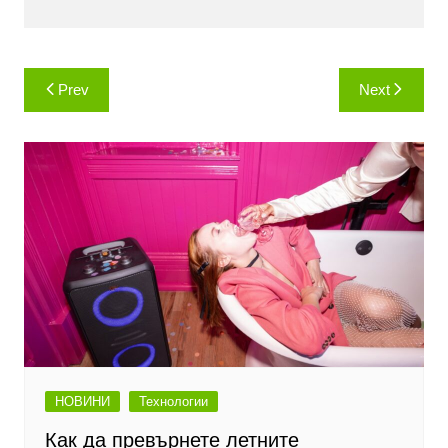
Навигация
Prev
Next
НОВИНИ
Технологии
Как да превърнете летните