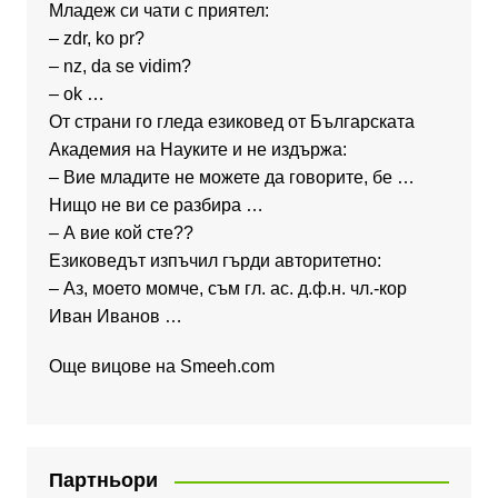
Младеж си чати с приятел:
– zdr, ko pr?
– nz, da se vidim?
– ok …
От страни го гледа езиковед от Българската
Академия на Науките и не издържа:
– Вие младите не можете да говорите, бе …
Нищо не ви се разбира …
– А вие кой сте??
Езиковедът изпъчил гърди авторитетно:
– Аз, моето момче, съм гл. ас. д.ф.н. чл.-кор
Иван Иванов …
Още вицове на
Smeeh.com
Партньори