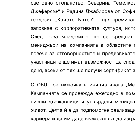
световно стопанство, Северина Темелко
Джеферсън“ и Радина Джабирова от Софий
геодезия „Христо Ботев“ – ще премина
запознае с корпоративната култура, ис
След това младежите ще се срещнат 
мениджъри на компанията в областите 
повече за отговорностите и предизвикате
участниците ще имат възможност да споде
деня, всеки от тях ще получи сертификат 
GLOBUL се включва в инициативата „Ме
Кампанията се провежда ежегодно в пове
висши държавници и утвърдени мениджъ
живот. Целта й е да подпомогне реализаци
кариера и да им даде възможност да изгр