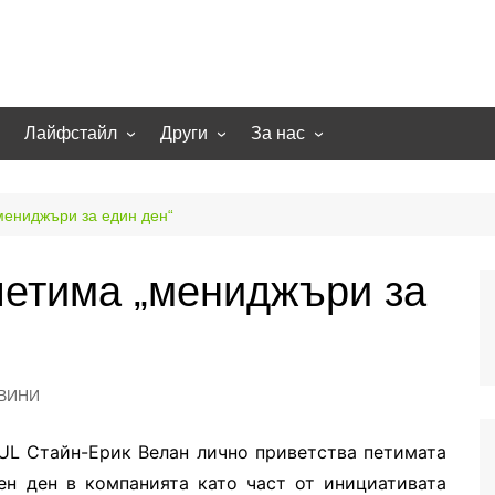
Лайфстайл
Други
За нас
гии
Екстремно
НОВИНИ
Партньори
Игри
СТАТИИ
Контакти
ениджъри за един ден“
рт
Smart home
Направи си сам
етима „мениджъри за
Осветление
Помощна информация
Отопление/климатизация
UFO
Образование
ВИНИ
Бизнес
UL Стайн-Ерик Велан лично приветства петимата
ен ден в компанията като част от инициативата