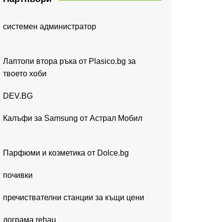
системен администратор
Лаптопи втора ръка от Plasico.bg за
твоето хоби
DEV.BG
Калъфи за Samsung от Астрал Мобил
Парфюми и козметика от Dolce.bg
почивки
пречиствателни станции за къщи цени
дограма rehau