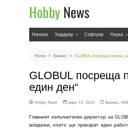
Skip
to
content
Начало
Хардуер
Софтуер
Наука
Мобилни устройства
Техноло
Телевизори
Роботи
Home
Бизнес
GLOBUL посреща петима „м
Аудио
Транспо
GLOBUL посреща п
Фото и видео
един ден“
Hobby Team
март 13, 2014
Бизнес
,
НО
Главният изпълнителен директор на GLOB
младежи, които ще прекарат един работ