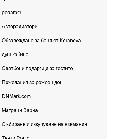
podaraci
Авторадиатори
Обзавеждане за баня от Keranova
душ кабина
Сватбени подаръци за гостите
Пожелания за рожден ден
DNMark.com
Матраци Варна
Събиране и изкупуване на вземания
Тенти Pratic