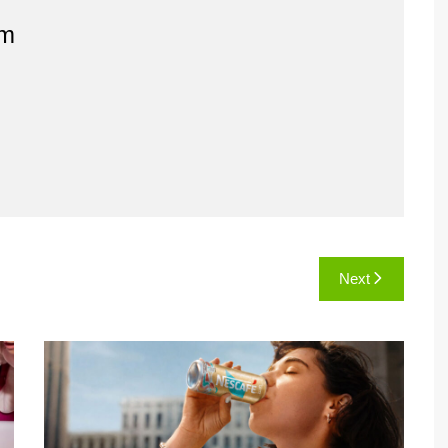
am
Next