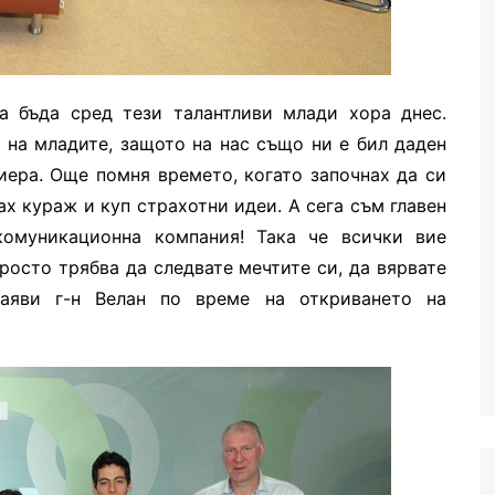
а бъда сред тези талантливи млади хора днес.
 на младите, защото на нас също ни е бил даден
иера. Още помня времето, когато започнах да си
ах кураж и куп страхотни идеи. А сега съм главен
комуникационна компания! Така че всички вие
росто трябва да следвате мечтите си, да вярвате
заяви г-н Велан по време на откриването на