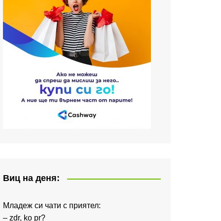
Виц на деня:
Младеж си чати с приятел:
– zdr, ko pr?