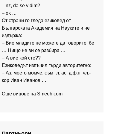
– nz, da se vidim?
– ok …
От страни го гледа езиковед от
Българската Академия на Науките и не
издържа:
– Вие младите не можете да говорите, бе
… Нищо не ви се разбира …
– А вие кой сте??
Езиковедът изпъчил гърди авторитетно:
– Аз, моето момче, съм гл. ас. д.ф.н. чл.-
кор Иван Иванов …
Още вицове на
Smeeh.com
Партньори