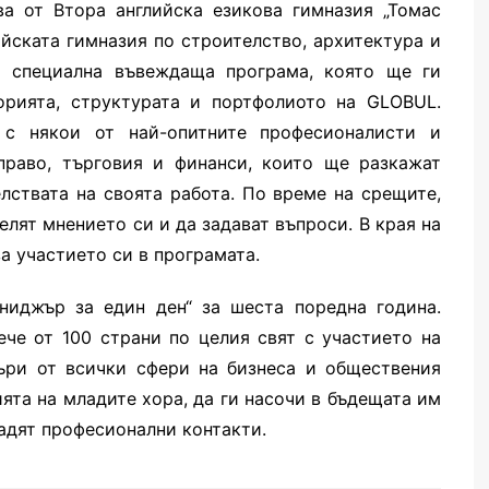
ва от Втора английска езикова гимназия „Томас
ската гимназия по строителство, архитектура и
т специална въвеждаща програма, която ще ги
торията, структурата и портфолиото на GLOBUL.
с някои от най-опитните професионалисти и
право, търговия и финанси, които ще разкажат
лствата на своята работа. По време на срещите,
лят мнението си и да задават въпроси. В края на
за участието си в програмата.
ниджър за един ден“ за шеста поредна година.
че от 100 страни по целия свят с участието на
ри от всички сфери на бизнеса и обществения
ята на младите хора, да ги насочи в бъдещата им
адят професионални контакти.