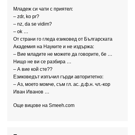
Младеж си чати с приятел:
– zdr, ko pr?
– nz, da se vidim?
– ok …
От страни го гледа езиковед от Българската
Академия на Науките и не издържа:
– Вие младите не можете да говорите, бе …
Нищо не ви се разбира …
– А вие кой сте??
Езиковедът изпъчил гърди авторитетно:
– Аз, моето момче, съм гл. ас. д.ф.н. чл.-кор
Иван Иванов …
Още вицове на
Smeeh.com