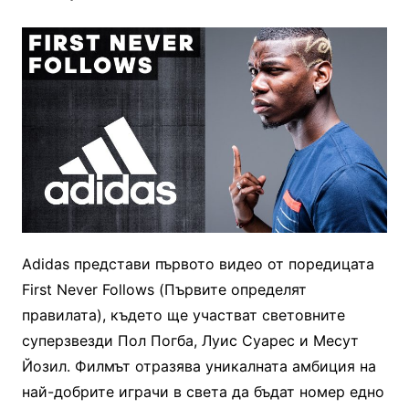
Adidas представи първото видео от поредицата
First Never Follows (Първите определят
правилата), където ще участват световните
суперзвезди Пол Погба, Луис Суарес и Месут
Йозил. Филмът отразява уникалната амбиция на
най-добрите играчи в света да бъдат номер едно