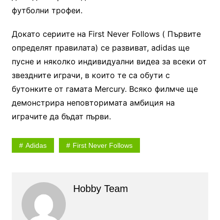
футболни трофеи.
Докато сериите на First Never Follows ( Първите
определят правилата) се развиват, adidas ще
пусне и няколко индивидуални видеа за всеки от
звездните играчи, в които те са обути с
бутонките от гамата Mercury. Всяко филмче ще
демонстрира неповторимата амбиция на
играчите да бъдат първи.
Adidas
First Never Follows
Hobby Team