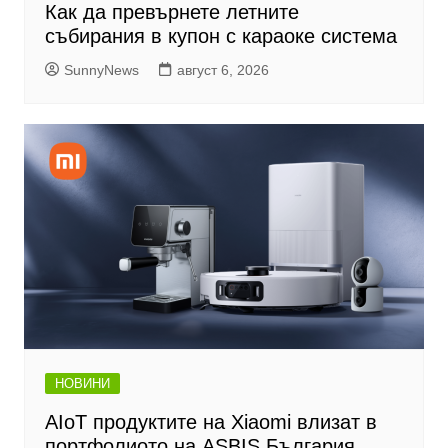
Как да превърнете летните
събирания в купон с караоке система
SunnyNews
август 6, 2026
НОВИНИ
AIoT продуктите на Xiaomi влизат в
портфолиото на ASBIS България