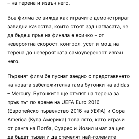
– на терена и извън него.
Във филма се вижда как играчите демонстрират
завидни качества, които стоят зад нагласата, че
да бъдеш пръв на финала е всичко – от
невероятна скорост, контрол, усет и мощ на
терена до невероятната самоувереност извън
него.
Първият филм бе пуснат заедно с представянето
на новата забележителна гама бутонки на adidas
– Mercury. Бутонките ще стъпят на терена за
пръв път по време на UEFA Euro 2016
(Европейско първенство 2016 на УЕФА) и Copa
America (Купа Америка) това лято, като играчи
от ранга на Погба, Суарес и Йозил имат за цел
да бъдат първи и да спечелят най-големите