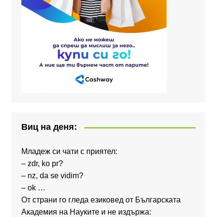
Виц на деня:
Младеж си чати с приятел:
– zdr, ko pr?
– nz, da se vidim?
– ok …
От страни го гледа езиковед от Българската
Академия на Науките и не издържа: