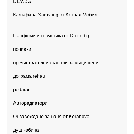
DEV.BG
Калъфи за Samsung от Астрал Мобил
Парфюми и козметика от Dolce.bg
почивки
пречиствателни станции за къщи цени
дограма rehau
podaraci
Авторадиатори
Обзавеждане за баня от Keranova
душ кабина