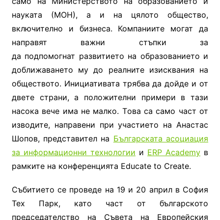
само на Министерството на образованието и
науката (МОН),
a
и на цялото общество,
включително и бизнеса. Компаниите могат да
направят важни стъпки за
да
подпомoгнат
развитието на образованието и
доближаването му до реалните изисквания на
обществото. Инициативата трябва да дойде и от
двете страни, а положителни примери в тази
насока вече има не малко.
T
ова са само част от
изводите, направени при участието на Анастас
Шопов, представител на
Българската асоциация
за информационни технологии
и
ERP Academy
в
рамките на конференцията
Educate
to Create.
Събитието се проведе на 19 и 20 април в София
Тех Парк, като част от българското
председателство на Съвета на Европейския