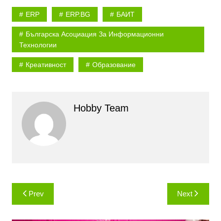
ERP
ERP.BG
БАИТ
Българска Асоциация За Информационни
Технологии
Креативност
Образование
Hobby Team
Навигация
Prev
Next