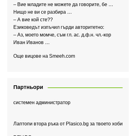
– Вие младите не можете да говорите, бе …
Нищо не ви се разбира …
– А вие кой сте??
Езиковедът изпъчил гърди авторитетно:
– Аз, моето момче, съм гл. ас. д.ф.н. чл.-кор
Иван Иванов …
Още вицове на
Smeeh.com
Партньори
системен администратор
Лаптопи втора ръка от Plasico.bg за твоето хоби