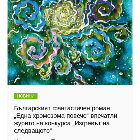
НОВИНИ
Българският фантастичен роман
„Една хромозома повече“ впечатли
журито на конкурса „Изгревът на
следващото“