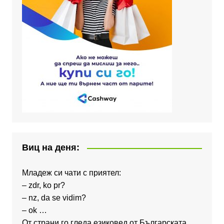
Виц на деня:
Младеж си чати с приятел:
– zdr, ko pr?
– nz, da se vidim?
– ok …
От страни го гледа езиковед от Българската