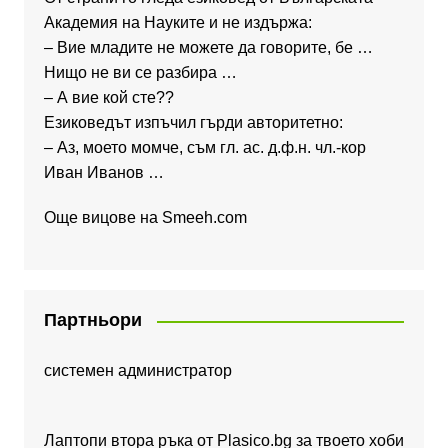
Академия на Науките и не издържа:
– Вие младите не можете да говорите, бе …
Нищо не ви се разбира …
– А вие кой сте??
Езиковедът изпъчил гърди авторитетно:
– Аз, моето момче, съм гл. ас. д.ф.н. чл.-кор
Иван Иванов …
Още вицове на
Smeeh.com
Партньори
системен администратор
Лаптопи втора ръка от Plasico.bg за твоето хоби