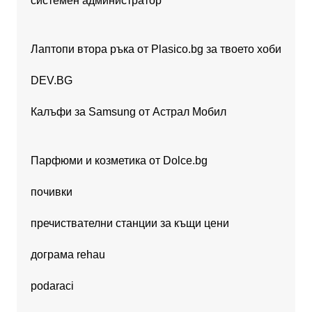
системен администратор
Лаптопи втора ръка от Plasico.bg за твоето хоби
DEV.BG
Калъфи за Samsung от Астрал Мобил
Парфюми и козметика от Dolce.bg
почивки
пречиствателни станции за къщи цени
дограма rehau
podaraci