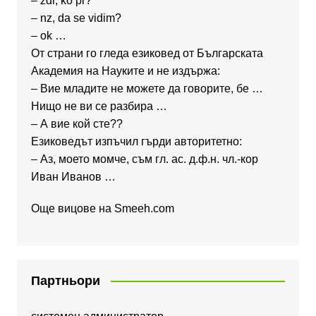
– zdr, ko pr?
– nz, da se vidim?
– ok …
От страни го гледа езиковед от Българската
Академия на Науките и не издържа:
– Вие младите не можете да говорите, бе …
Нищо не ви се разбира …
– А вие кой сте??
Езиковедът изпъчил гърди авторитетно:
– Аз, моето момче, съм гл. ас. д.ф.н. чл.-кор
Иван Иванов …
Още вицове на
Smeeh.com
Партньори