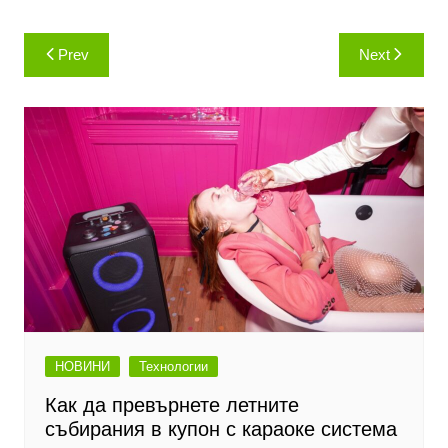
Навигация
Prev
Next
НОВИНИ
Технологии
Как да превърнете летните
събирания в купон с караоке система