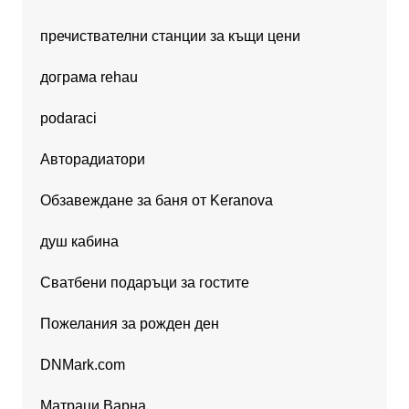
пречиствателни станции за къщи цени
дограма rehau
podaraci
Авторадиатори
Обзавеждане за баня от Keranova
душ кабина
Сватбени подаръци за гостите
Пожелания за рожден ден
DNMark.com
Матраци Варна