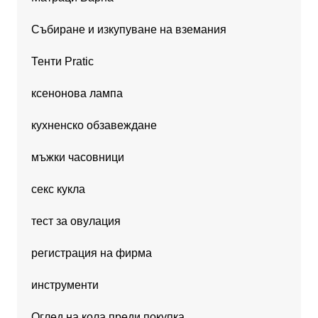
Събиране и изкупуване на вземания
Тенти Pratic
ксенонова лампа
кухненско обзавеждане
мъжки часовници
секс кукла
тест за овулация
регистрация на фирма
инструменти
Оглед на кола преди покупка