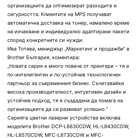
организациите да оптимизират разходите и
сигурността. Клиентите на MPS получават
автоматична доставка на тонер, намалено време
на изчакване и индивидуално адаптирани пакети
според конкретните си нужди.
Ива Тотева, мениджър „Маркетинг и продажби“ в
Brother България, коментира:
„Новата серия е много повече от принтери – тя е
по-интелигентен и по-устойчив технологичен
партньор за съвременния бизнес. Съчетавайки
висока производителност, интуитивен дизайн и
устойчив подход, тя е създадена да помага на
организациите да се развиват успешно.“
Серията цветни лазерни устройства включва
моделите Brother DCP-L8630CDW, HL-L8430CDW,
HL-L8570CDW, MFC-L8730CDW и MFC-