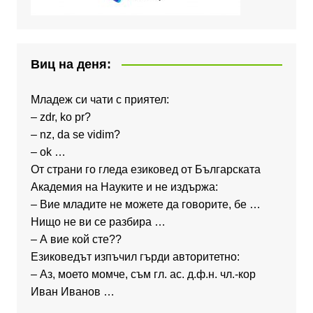
Виц на деня:
Младеж си чати с приятел:
– zdr, ko pr?
– nz, da se vidim?
– ok …
От страни го гледа езиковед от Българската
Академия на Науките и не издържа:
– Вие младите не можете да говорите, бе …
Нищо не ви се разбира …
– А вие кой сте??
Езиковедът изпъчил гърди авторитетно:
– Аз, моето момче, съм гл. ас. д.ф.н. чл.-кор
Иван Иванов …