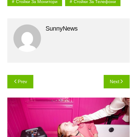
Стойки За Монитори
Стойки За Телефони
SunnyNews
Навигация
Prev
Next