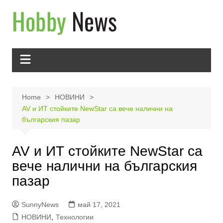
Skip
to
content
Home
НОВИНИ
AV и ИТ стойките NewStar са вече налични на
българския пазар
AV и ИТ стойките NewStar са
вече налични на българския
пазар
SunnyNews
май 17, 2021
НОВИНИ
,
Технологии