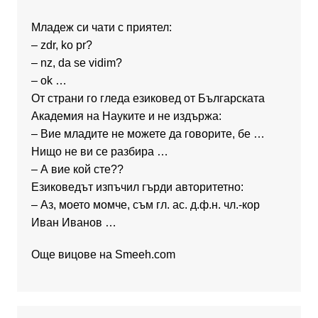
Младеж си чати с приятел:
– zdr, ko pr?
– nz, da se vidim?
– ok …
От страни го гледа езиковед от Българската
Академия на Науките и не издържа:
– Вие младите не можете да говорите, бе …
Нищо не ви се разбира …
– А вие кой сте??
Езиковедът изпъчил гърди авторитетно:
– Аз, моето момче, съм гл. ас. д.ф.н. чл.-кор
Иван Иванов …
Още вицове на
Smeeh.com