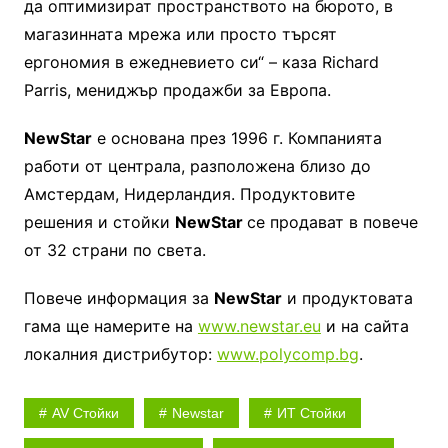
да оптимизират пространството на бюрото, в
магазинната мрежа или просто търсят
ергономия в ежедневието си“ – каза Richard
Parris, мениджър продажби за Европа.
NewStar
е основана през 1996 г. Компанията
работи от централа, разположена близо до
Амстердам, Нидерландия. Продуктовите
решения и стойки
NewStar
се продават в повече
от 32 страни по света.
Повече информация за
NewStar
и продуктовата
гама ще намерите на
www.newstar.eu
и на сайта
локалния дистрибутор:
www.polycomp.bg
.
AV Стойки
Newstar
ИТ Стойки