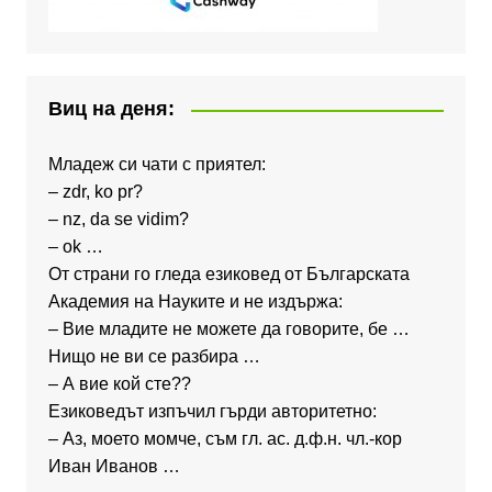
Виц на деня:
Младеж си чати с приятел:
– zdr, ko pr?
– nz, da se vidim?
– ok …
От страни го гледа езиковед от Българската
Академия на Науките и не издържа:
– Вие младите не можете да говорите, бе …
Нищо не ви се разбира …
– А вие кой сте??
Езиковедът изпъчил гърди авторитетно:
– Аз, моето момче, съм гл. ас. д.ф.н. чл.-кор
Иван Иванов …