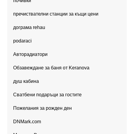
почивки
пречиствателни станции за къщи цени
дограма rehau
podaraci
Авторадиатори
Обзавеждане за баня от Keranova
душ кабина
Сватбени подаръци за гостите
Пожелания за рожден ден
DNMark.com