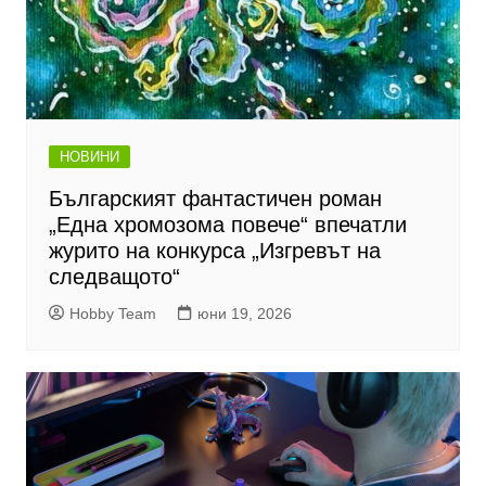
НОВИНИ
Българският фантастичен роман
„Една хромозома повече“ впечатли
журито на конкурса „Изгревът на
следващото“
Hobby Team
юни 19, 2026