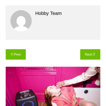
Hobby Team
Навигация
Prev
Next