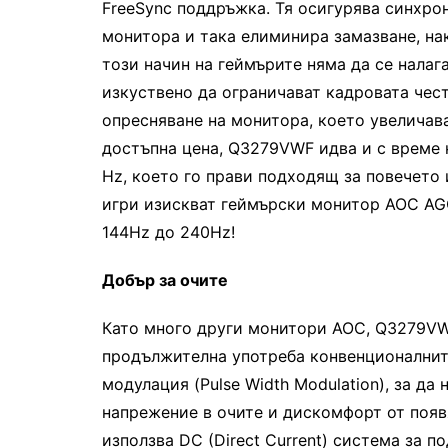
FreeSync поддръжка. Тя осигурява синхро
монитора и така елиминира замазване, нак
този начин на геймърите няма да се налаг
изкуствено да ограничават кадровата чест
опресняване на монитора, което увеличава
достъпна цена, Q3279VWF идва и с време н
Hz, което го прави подходящ за повечето 
игри изискват геймърски монитор AOC AGO
144Hz до 240Hz!
Добър за очите
Като много други монитори AOC, Q3279VWF 
продължителна употреба конвенционалнит
модулация (Pulse Width Modulation), за да
напрежение в очите и дискомфорт от появя
използва DC (Direct Current) система за п