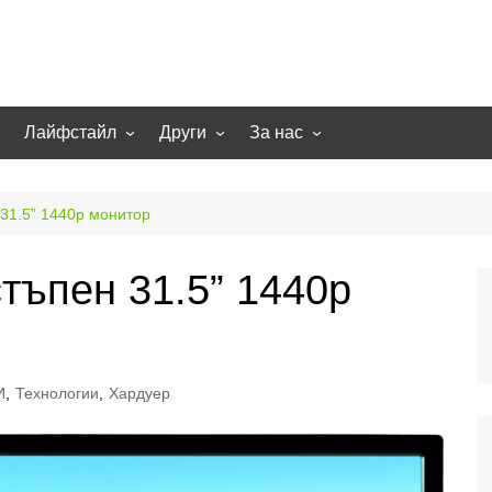
Лайфстайл
Други
За нас
гии
Екстремно
НОВИНИ
Партньори
Игри
СТАТИИ
Контакти
31.5” 1440p монитор
рт
Smart home
Направи си сам
тъпен 31.5” 1440p
Осветление
Помощна информация
Отопление/климатизация
UFO
Образование
И
,
Технологии
,
Хардуер
Бизнес