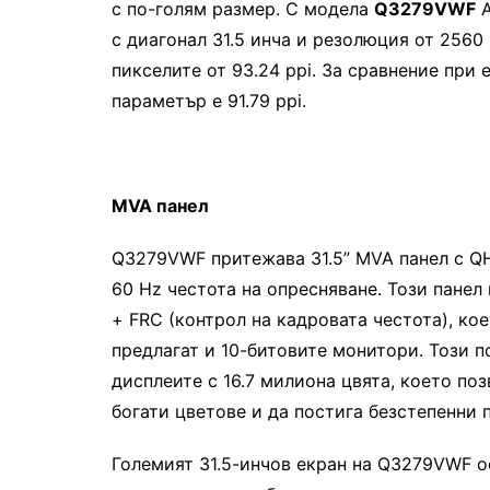
с по-голям размер. С модела
Q3279VWF
A
с диагонал 31.5 инча и резолюция от 2560 
пикселите от 93.24 ppi. За сравнение при 
параметър е 91.79 ppi.
MVA
панел
Q3279VWF притежава 31.5” MVA панел с QH
60 Hz честота на опресняване. Този панел
+ FRC (контрол на кадровата честота), ко
предлагат и 10-битовите монитори. Този п
дисплеите с 16.7 милиона цвята, което п
богати цветове и да постига безстепенни 
Големият 31.5-инчов екран на Q3279VWF о