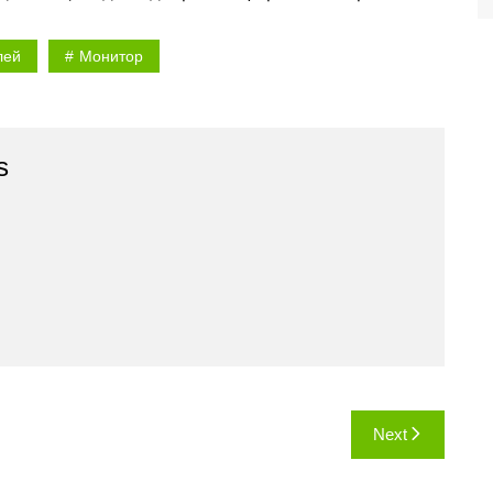
лей
Монитор
s
Next