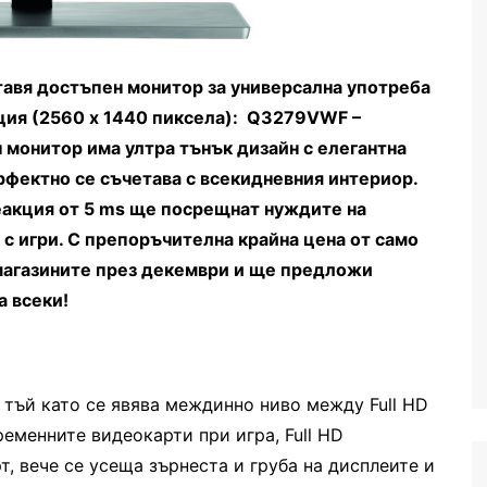
авя достъпен монитор за универсална употреба
юция (2560 x 1440 пиксела): Q3279VWF –
н монитор има ултра тънък дизайн с елегантна
рфектно се съчетава с всекидневния интериор.
еакция от 5 ms ще посрещнат нуждите на
 с игри. С препоръчителна крайна цена от само
магазините през декември и ще предложи
а всеки!
 тъй като се явява междинно ниво между Full HD
ременните видеокарти при игра, Full HD
, вече се усеща зърнеста и груба на дисплеите и