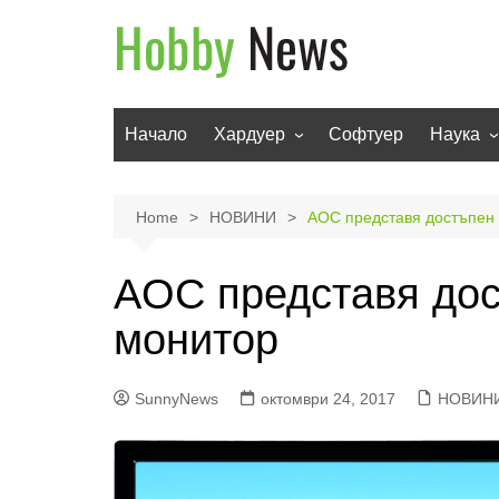
Skip
to
content
Начало
Хардуер
Софтуер
Наука
Мобилни устройства
Техноло
Телевизори
Роботи
Home
НОВИНИ
AOC представя достъпен 
Аудио
Транспо
AOC представя дос
Фото и видео
монитор
SunnyNews
октомври 24, 2017
НОВИН