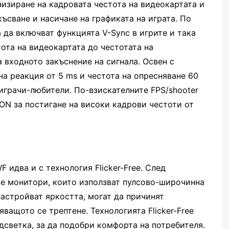
низиране на кадровата честота на видеокартата и
ъсване и насичане на графиката на играта. По
а да включват функцията V-Sync в игрите и така
ота на видеокартата до честотата на
 входното закъснение на сигнала. Освен с
а реакция от 5 ms и честота на опресняване 60
играчи-любители. По-взискателните FPS/shooter
N за постигане на високи кадрови честоти от
идва и с технология Flicker-Free. След
е монитори, които използват пулсово-широчинна
 настройват яркостта, могат да причинят
ващото се трептене. Технологията Flicker-Free
одсветка, за да подобри комфорта на потребителя.