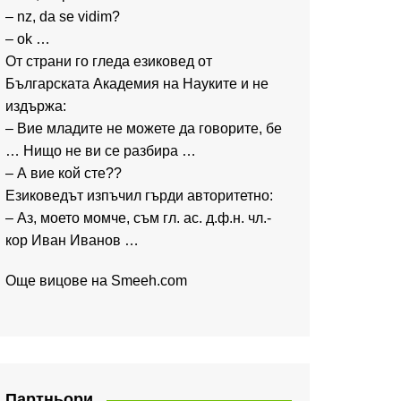
– nz, da se vidim?
– ok …
От страни го гледа езиковед от
Българската Академия на Науките и не
издържа:
– Вие младите не можете да говорите, бе
… Нищо не ви се разбира …
– А вие кой сте??
Езиковедът изпъчил гърди авторитетно:
– Аз, моето момче, съм гл. ас. д.ф.н. чл.-
кор Иван Иванов …
Още вицове на
Smeeh.com
Партньори