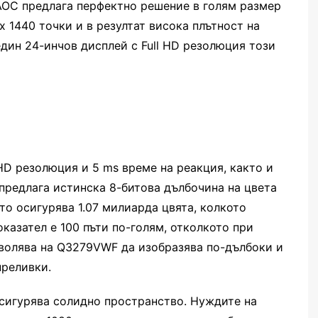
OC предлага перфектно решение в голям размер
x 1440 точки и в резултат висока плътност на
един 24-инчов дисплей с Full HD резолюция този
D резолюция и 5 ms време на реакция, както и
 предлага истинска 8-битова дълбочина на цвета
ето осигурява 1.07 милиарда цвята, колкото
оказател е 100 пъти по-голям, отколкото при
озволява на Q3279VWF да изобразява по-дълбоки и
преливки.
сигурява солидно пространство. Нуждите на