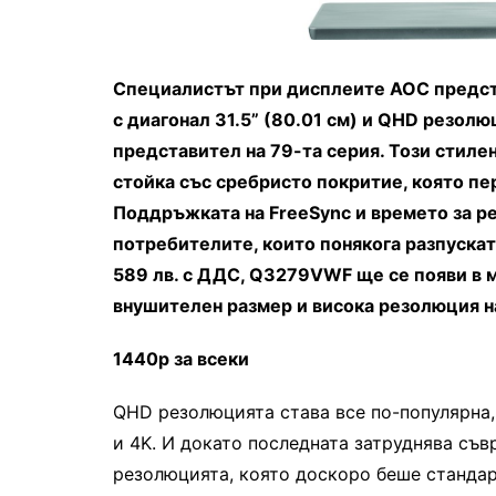
Специалистът при дисплеите AOC предст
с диагонал 31.5” (80.01 см) и QHD резол
представител на 79-та серия. Този стиле
стойка със сребристо покритие, която пе
Поддръжката на FreeSync и времето за р
потребителите, които понякога разпускат
589 лв. с ДДС, Q3279VWF ще се появи в 
внушителен размер и висока резолюция н
1440p
за всеки
QHD резолюцията става все по-популярна,
и 4K. И докато последната затруднява съв
резолюцията, която доскоро беше стандарт