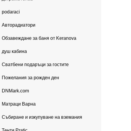
podaraci
Авторадиатори
Обзавеждане за баня от Keranova
душ кабина
Сватбени подаръци за гостите
Пожелания за рожден ден
DNMark.com
Матраци Варна
Събиране и изкупуване на вземания
Тенти Pratic