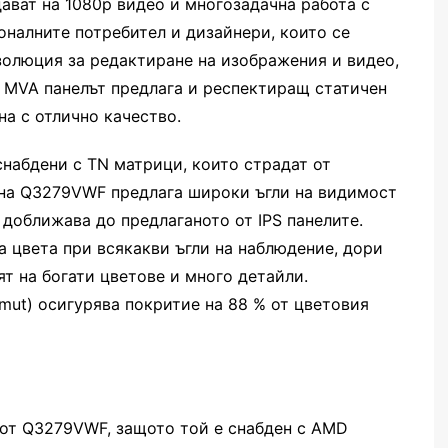
ават на 1080p видео и многозадачна работа с
оналните потребител и дизайнери, които се
золюция за редактиране на изображения и видео,
 MVA панелът предлага и респектиращ статичен
на с отлично качество.
набдени с TN матрици, които страдат от
 на Q3279VWF предлага широки ъгли на видимост
е доближава до предлаганото от IPS панелите.
а цвета при всякакви ъгли на наблюдение, дори
т на богати цветове и много детайли.
mut) осигурява покритие на 88 % от цветовия
 от Q3279VWF, защото той е снабден с AMD