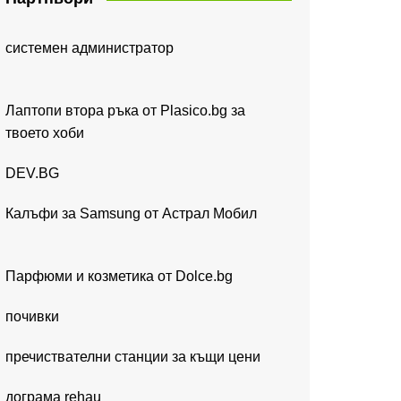
системен администратор
Лаптопи втора ръка от Plasico.bg за
твоето хоби
DEV.BG
Калъфи за Samsung от Астрал Мобил
Парфюми и козметика от Dolce.bg
почивки
пречиствателни станции за къщи цени
дограма rehau