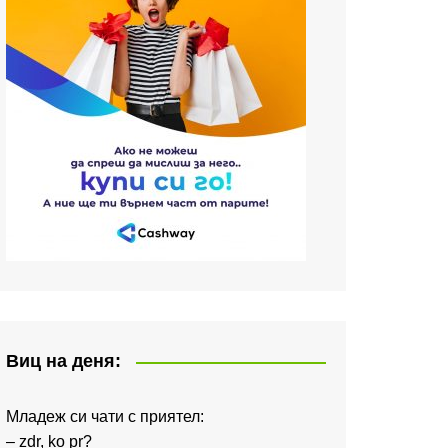
Виц на деня:
Младеж си чати с приятел:
– zdr, ko pr?