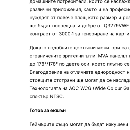
домашните потребители, които се наслажд
различни приложения, както и на професи
нуждаят от повече площ като размер и ре
ще бъдат посрещнати добре от Q3279VWF.
контраст от 3000:1 за генериране на карти
Докато подобните достъпни монитори са с
ограничените зрителни ъгли, MVA панелът
до 178°/178° по двете оси, което плътно с
Благодарение на отличната еднородност н
стоящите отстрани ще могат да се насладя
Технологията на AOC WCG (Wide Colour Ga
спектър NTSC.
Готов за екшън
Геймърите също могат да бъдат изкушени