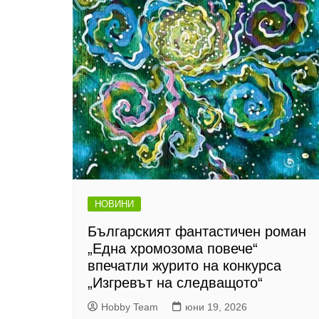
НОВИНИ
Българският фантастичен роман
„Една хромозома повече“
впечатли журито на конкурса
„Изгревът на следващото“
Hobby Team
юни 19, 2026