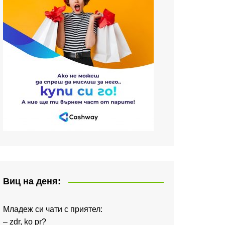
Виц на деня:
Младеж си чати с приятел:
– zdr, ko pr?