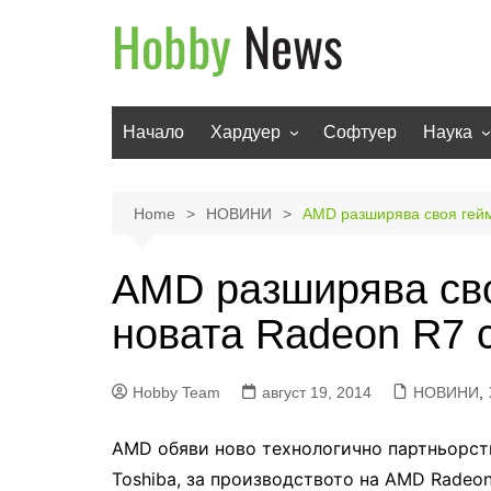
Skip
to
content
Начало
Хардуер
Софтуер
Наука
Мобилни устройства
Техноло
Телевизори
Роботи
Home
НОВИНИ
AMD разширява своя гейм
Аудио
Транспо
AMD разширява сво
Фото и видео
новата Radeon R7 
Hobby Team
август 19, 2014
НОВИНИ
,
AMD обяви ново технологично партньорство
Toshiba, за производството на AMD Radeo