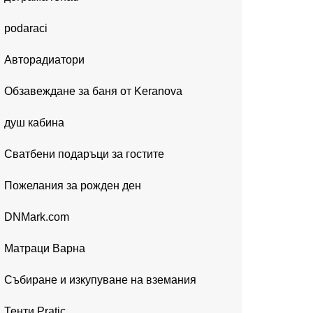
podaraci
Авторадиатори
Обзавеждане за баня от Keranova
душ кабина
Сватбени подаръци за гостите
Пожелания за рожден ден
DNMark.com
Матраци Варна
Събиране и изкупуване на вземания
Тенти Pratic