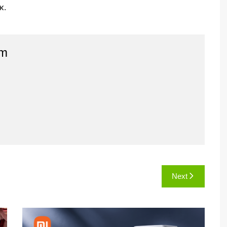
к.
am
Next