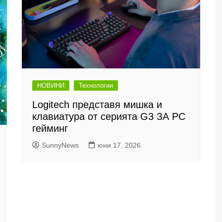
НОВИНИ
Технологии
Logitech представя мишка и
клавиатура от серията G3 ЗА PC
гейминг
SunnyNews
юни 17, 2026