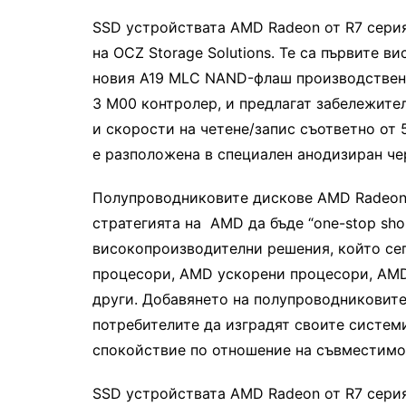
SSD устройствата AMD Radeon от R7 сери
на OCZ Storage Solutions. Те са първите 
новия A19 MLC NAND-флаш производствен п
3 M00 контролер, и предлагат забележите
и скорости на четене/запис съответно от
е разположена в специален анодизиран че
Полупроводниковите дискове AMD Radeon 
стратегията на AMD да бъде “one-stop sho
високопроизводителни решения, който се
процесори, AMD ускорени процесори, AMD
други. Добавянето на полупроводниковите
потребителите да изградят своите системи
спокойствие по отношение на съвместимос
SSD устройствата AMD Radeon от R7 серия