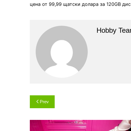
цена от 99,99 щатски долара за 120GB дис
Hobby Te
Навигация
Prev