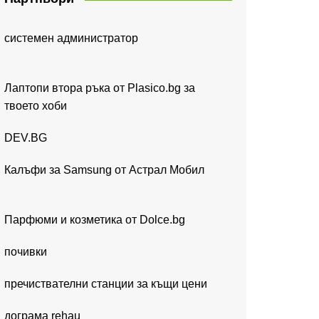
системен администратор
Лаптопи втора ръка от Plasico.bg за
твоето хоби
DEV.BG
Калъфи за Samsung от Астрал Мобил
Парфюми и козметика от Dolce.bg
почивки
пречиствателни станции за къщи цени
дограма rehau