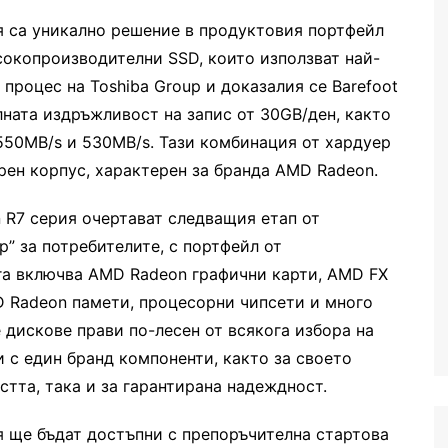
я са уникално решение в продуктовия портфейл
високопроизводителни SSD, които използват най-
роцес на Toshiba Group и доказалия се Barefoot
лната издръжливост на запис от 30GB/ден, както
 550MB/s и 530MB/s. Тази комбинация от хардуер
рен корпус, характерен за бранда AMD Radeon.
R7 серия очертават следващия етап от
p” за потребителите, с портфейл от
га включва AMD Radeon графични карти, AMD FX
 Radeon памети, процесорни чипсети и много
 дискове прави по-лесен от всякога избора на
 с един бранд компоненти, както за своето
тта, така и за гарантирана надеждност.
 ще бъдат достъпни с препоръчителна стартова