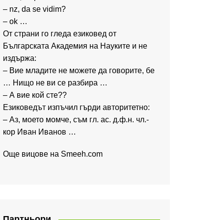
– nz, da se vidim?
– ok …
От страни го гледа езиковед от
Българската Академия на Науките и не
издържа:
– Вие младите не можете да говорите, бе
… Нищо не ви се разбира …
– А вие кой сте??
Езиковедът изпъчил гърди авторитетно:
– Аз, моето момче, съм гл. ас. д.ф.н. чл.-
кор Иван Иванов …
Още вицове на
Smeeh.com
Партньори