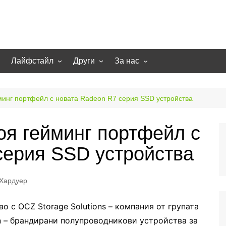
Лайфстайл
Други
За нас
гии
Екстремно
НОВИНИ
Партньори
Игри
СТАТИИ
Контакти
инг портфейл с новата Radeon R7 серия SSD устройства
рт
Smart home
Направи си сам
я гейминг портфейл с
Осветление
Помощна информация
серия SSD устройства
Отопление/климатизация
UFO
Образование
Хардуер
Бизнес
 с OCZ Storage Solutions – компания от групата
n – брандирани полупроводникови устройства за