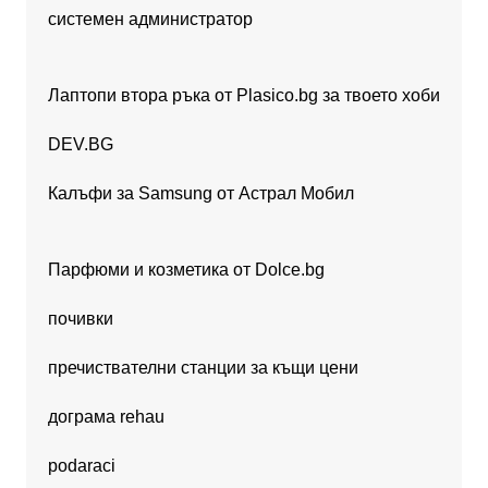
системен администратор
Лаптопи втора ръка от Plasico.bg за твоето хоби
DEV.BG
Калъфи за Samsung от Астрал Мобил
Парфюми и козметика от Dolce.bg
почивки
пречиствателни станции за къщи цени
дограма rehau
podaraci