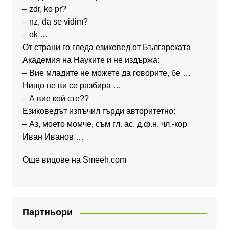
– zdr, ko pr?
– nz, da se vidim?
– ok …
От страни го гледа езиковед от Българската
Академия на Науките и не издържа:
– Вие младите не можете да говорите, бе …
Нищо не ви се разбира …
– А вие кой сте??
Езиковедът изпъчил гърди авторитетно:
– Аз, моето момче, съм гл. ас. д.ф.н. чл.-кор
Иван Иванов …
Още вицове на
Smeeh.com
Партньори