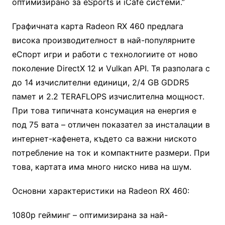
оптимизирано за eSports и iCafé системи.”
Графичната карта Radeon RX 460 предлага
висока производителност в най-популярните
еСпорт игри и работи с технологиите от ново
поколение DirectX 12 и Vulkan API. Тя разполага с
до 14 изчислителни единици, 2/4 GB GDDR5
памет и 2.2 TERAFLOPS изчислителна мощност.
При това типичната консумация на енергия е
под 75 вата – отличен показател за инсталации в
интернет-кафенета, където са важни ниското
потребление на ток и компактните размери. При
това, картата има много ниско нива на шум.
Основни характеристики на Radeon RX 460:
1080p гейминг – oптимизирана за най-