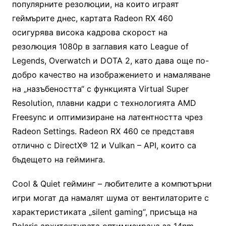
популярните резoлюции, на които играят
геймърите днес, картата Radeon RX 460
осигурява висока кадрова скорост на
резолюция 1080p в заглавия като League of
Legends, Overwatch и DOTA 2, като дава още по-
добро качество на изображението и намаляване
на „назъбеността“ с функцията Virtual Super
Resolution, плавни кадри с технологията AMD
Freesync и оптимизиране на латентността чрез
Radeon Settings. Radeon RX 460 се представя
отлично с DirectX® 12 и Vulkan – API, които са
бъдещето на гейминга.
Cool & Quiet гейминг – любителите а компютърни
игри могат да намалят шума от вентилаторите с
характеристиката „silent gaming“, присъща на