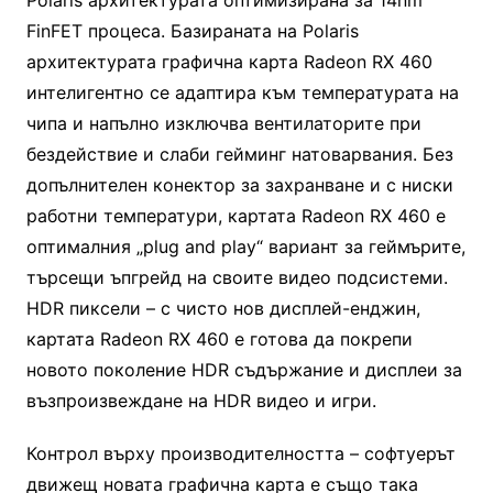
Polaris архитектурата оптимизирана за 14nm
FinFET процеса. Базираната на Polaris
архитектурата графична карта Radeon RX 460
интелигентно се адаптира към температурата на
чипа и напълно изключва вентилаторите при
бездействие и слаби гейминг натоварвания. Без
допълнителен конектор за захранване и с ниски
работни температури, картата Radeon RX 460 е
оптималния „plug and play“ вариант за геймърите,
търсещи ъпгрейд на своите видео подсистеми.
HDR пиксели – с чисто нов дисплей-енджин,
картата Radeon RX 460 е готова да покрепи
новото поколение HDR съдържание и дисплеи за
възпроизвеждане на HDR видео и игри.
Контрол върху производителността – софтуерът
движещ новата графична карта е също така