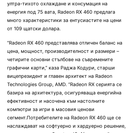
ултра-тихото охлаждане и консумация на
енергия под 75 вата, Radeon RX 460 предлага
много характеристики за ентусиастите на цени
от 109 щатски долара.
“Radeon RX 460 представлява отличен баланс на
цена, мощност, производителност и размери –
четирите основни стълбове на съвремените
графични карти,” каза Раджа Кодури, старши
вицепрезидент и главен архитект на Radeon
Technologies Group, AMD. “Radeon RX серията се
базира на архитектура, осигуряваща енергийна
ефективност и насочена към настолните
компютри за игри в масовия ценови
сегмент.Потребителите на Radeon RX 460 ще се
наслаждават на софтуерно и хардуерно решение,