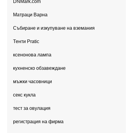
DNMark.com
Матраци Варна
Събиране и изкупуване на вземания
Тенти Pratic
ксенонова лампа
кухненско обзавеждане
мъжки часовници
секс кукла
тест за овулация
регистрация на фирма