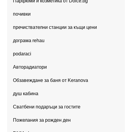
Парфюми и козметика от Dolce.bg
почивки
пречиствателни станции за къщи цени
дограма rehau
podaraci
Авторадиатори
Обзавеждане за баня от Keranova
душ кабина
Сватбени подаръци за гостите
Пожелания за рожден ден