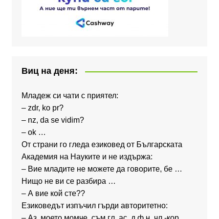
Виц на деня:
Младеж си чати с приятел:
– zdr, ko pr?
– nz, da se vidim?
– ok …
От страни го гледа езиковед от Българската
Академия на Науките и не издържа:
– Вие младите не можете да говорите, бе …
Нищо не ви се разбира …
– А вие кой сте??
Езиковедът изпъчил гърди авторитетно:
– Аз, моето момче, съм гл. ас. д.ф.н. чл.-кор