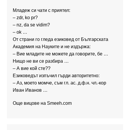
Младеж си чати с приятел:
– zdr, ko pr?
– nz, da se vidim?
– ok …
От страни го гледа езиковед от Българската
Академия на Науките и не издържа:
– Вие младите не можете да говорите, бе …
Нищо не ви се разбира …
– А вие кой сте??
Езиковедът изпъчил гърди авторитетно:
– Аз, моето момче, съм гл. ас. д.ф.н. чл.-кор
Иван Иванов …
Още вицове на
Smeeh.com