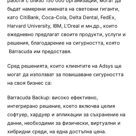
работи с близо 150 000 организации, могат да
бъдат намерени имената на световни гиганти,
като CitiBank, Coca-Cola, Delta Dental, FedEx,
Harvard University, IBM, L’Oreal и мн.др., които
ежедневно предлагат своите продукти, услуги и
решения, благодарение на сигурността, която
Barracuda им предоставя.
Сред решенията, които клиентите на Adsys ще
могат да използват за повишаване сигурността
на своя бизнес са:
Barracuda Backup: високо ефективно,
интегрирано решение, което включва целия
софтуер, хардуер и апликации за съхранение на
данни, необходими за физически, виртуални и
хибридни среди, на една достъпна цена.