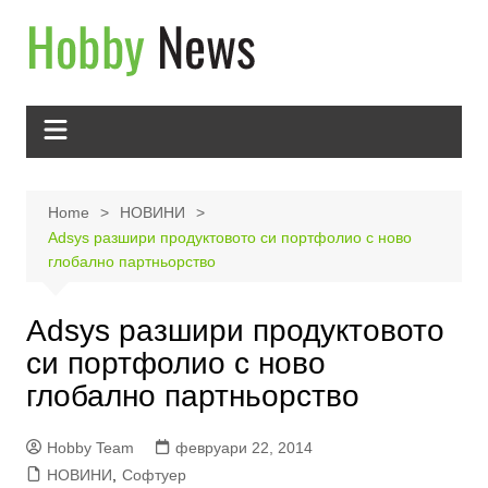
Skip
to
content
Home
НОВИНИ
Adsys разшири продуктовото си портфолио с ново
глобално партньорство
Adsys разшири продуктовото
си портфолио с ново
глобално партньорство
Hobby Team
февруари 22, 2014
НОВИНИ
,
Софтуер