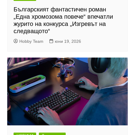
Българският фантастичен роман
„Една хромозома повече“ впечатли
журито на конкурса „Изгревът на
следващото“
Hobby Team
юни 19, 2026