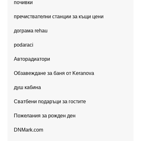
почивки
пречиствателни станции за къщи цени
дограма rehau
podaraci
Авторадиатори
Обзавеждане за баня от Keranova
душ кабина
Сватбени подаръци за гостите
Пожелания за рожден ден
DNMark.com