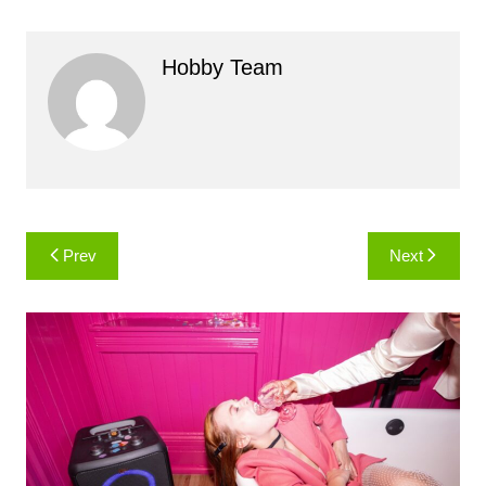
Hobby Team
Навигация
Prev
Next