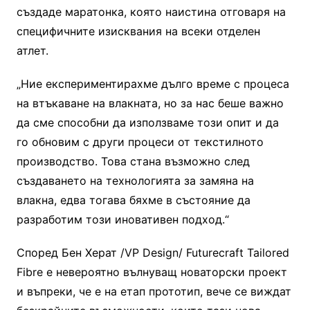
създаде маратонка, която наистина отговаря на
специфичните изисквания на всеки отделен
атлет.
„Ние експериментирахме дълго време с процеса
на втъкаване на влакната, но за нас беше важно
да сме способни да използваме този опит и да
го обновим с други процеси от текстилното
производство. Това стана възможно след
създаването на технологията за замяна на
влакна, едва тогава бяхме в състояние да
разработим този иновативен подход.“
Според Бен Херат /VP Design/ Futurecraft Tailored
Fibre е невероятно вълнуващ новаторски проект
и въпреки, че е на етап прототип, вече се виждат