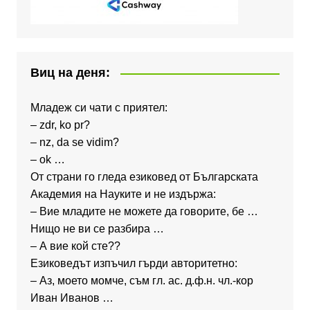
Виц на деня:
Младеж си чати с приятел:
– zdr, ko pr?
– nz, da se vidim?
– ok …
От страни го гледа езиковед от Българската
Академия на Науките и не издържа:
– Вие младите не можете да говорите, бе …
Нищо не ви се разбира …
– А вие кой сте??
Езиковедът изпъчил гърди авторитетно:
– Аз, моето момче, съм гл. ас. д.ф.н. чл.-кор
Иван Иванов …