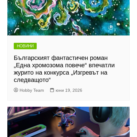
НОВИНИ
Българският фантастичен роман
„Една хромозома повече“ впечатли
журито на конкурса „Изгревът на
следващото“
Hobby Team
юни 19, 2026