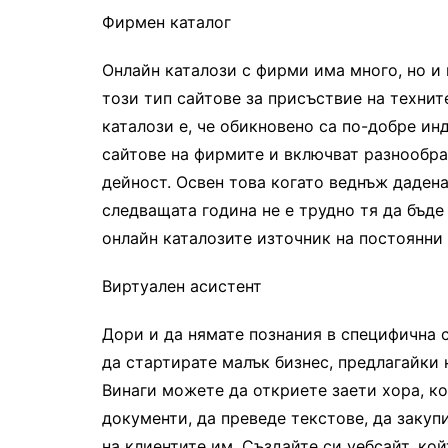
Фирмен каталог
Онлайн каталози с фирми има много, но и
този тип сайтове за присъствие на техни
каталози е, че обикновено са по-добре ин
сайтове на фирмите и включват разнообра
дейност. Освен това когато веднъж дадена
следващата година не е трудно тя да бъде
онлайн каталозите източник на постоянни
Виртуален асистент
Дори и да нямате познания в специфична 
да стартирате малък бизнес, предлагайки
Винаги можете да откриете заети хора, к
документи, да преведе текстове, да заку
на клиентите им. Създайте си уебсайт, кой