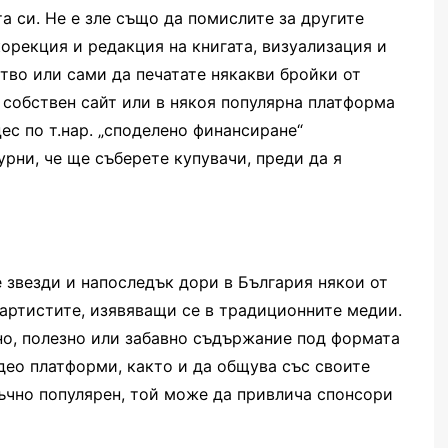
та си. Не е зле също да помислите за другите
орекция и редакция на книгата, визуализация и
ство или сами да печатате някакви бройки от
 собствен сайт или в някоя популярна платформа
ес по т.нар. „споделено финансиране“
гурни, че ще съберете купувачи, преди да я
е звезди и напоследък дори в България някои от
 артистите, изявяващи се в традиционните медии.
сно, полезно или забавно съдържание под формата
део платформи, както и да общува със своите
тъчно популярен, той може да привлича спонсори