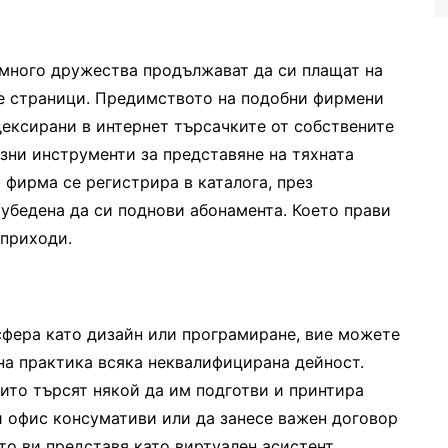
 много дружества продължават да си плащат на
те страници. Предимството на подобни фирмени
дексирани в интернет търсачките от собствените
зни инструменти за представяне на тяхната
 фирма се регистрира в каталога, през
 убедена да си поднови абонамента. Което прави
 приходи.
сфера като дизайн или програмиране, вие можете
 на практика всяка неквалифицирана дейност.
оито търсят някой да им подготви и принтира
пи офис консумативи или да занесе важен договор
то ви представя като виртуален асистент,