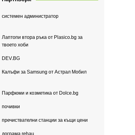
системен администратор
Лаптопи втора ръка от Plasico.bg за
твоето хоби
DEV.BG
Калъфи за Samsung от Астрал Мобил
Парфюми и козметика от Dolce.bg
почивки
пречиствателни станции за къщи цени
дограма rehau