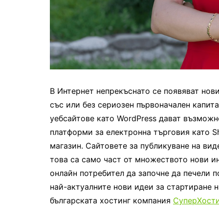
В Интернет непрекъснато се появяват нови
със или без сериозен първоначален капит
уебсайтове като WordPress дават възможно
платформи за електронна търговия като S
магазин. Сайтовете за публикуване на вид
това са само част от множеството нови и
онлайн потребител да започне да печели п
най-актуалните нови идеи за стартиране н
българската хостинг компания
СуперХости