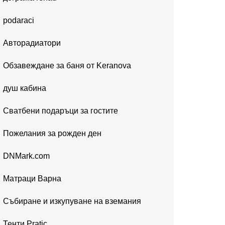
podaraci
Авторадиатори
Обзавеждане за баня от Keranova
душ кабина
Сватбени подаръци за гостите
Пожелания за рожден ден
DNMark.com
Матраци Варна
Събиране и изкупуване на вземания
Тенти Pratic