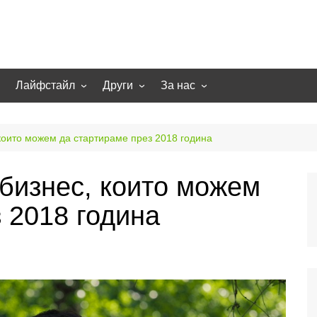
Лайфстайл
Други
За нас
гии
Екстремно
НОВИНИ
Партньори
Игри
СТАТИИ
Контакти
 които можем да стартираме през 2018 година
рт
Smart home
Направи си сам
 бизнес, които можем
Осветление
Помощна информация
 2018 година
Отопление/климатизация
UFO
Образование
Бизнес