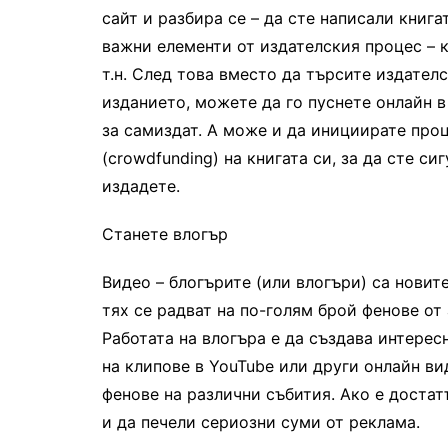
сайт и разбира се – да сте написали книга
важни елементи от издателския процес – к
т.н. След това вместо да търсите издател
изданието, можете да го пуснете онлайн в
за самиздат. А може и да инициирате проц
(crowdfunding) на книгата си, за да сте си
издадете.
Станете влогър
Видео – блогърите (или влогъри) са новит
тях се радват на по-голям брой фенове от
Работата на влогъра е да създава интере
на клипове в YouTube или други онлайн ви
фенове на различни събития. Ако е доста
и да печели сериозни суми от реклама.