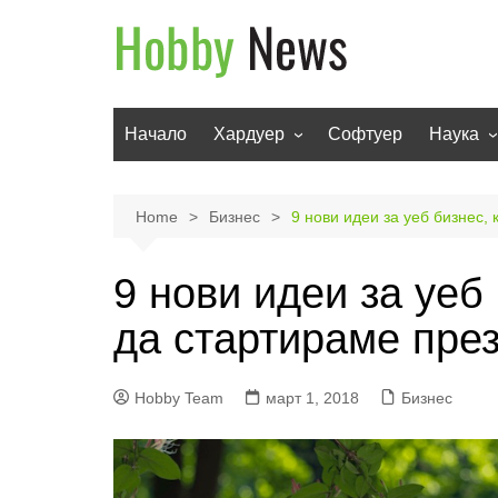
Skip
to
content
Начало
Хардуер
Софтуер
Наука
Мобилни устройства
Техноло
Телевизори
Роботи
Home
Бизнес
9 нови идеи за уеб бизнес,
Аудио
Транспо
9 нови идеи за уеб
Фото и видео
да стартираме през
Hobby Team
март 1, 2018
Бизнес