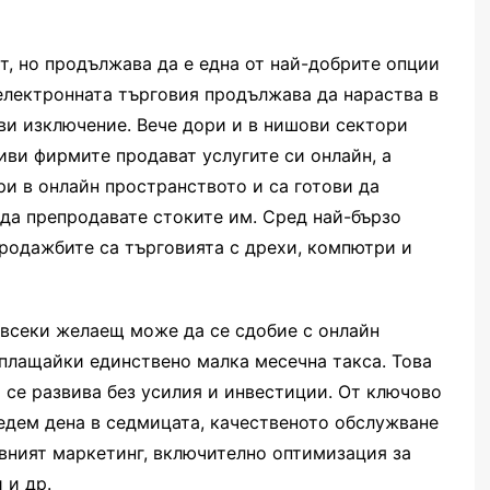
т, но продължава да е една от най-добрите опции
 електронната търговия продължава да нараства в
ви изключение. Вече дори и в нишови сектори
иви фирмите продават услугите си онлайн, а
и в онлайн пространството и са готови да
 да препродавате стоките им. Сред най-бързо
родажбите са търговията с дрехи, компютри и
всеки желаещ може да се сдобие с онлайн
аплащайки единствено малка месечна такса. Това
а се развива без усилия и инвестиции. От ключово
едем дена в седмицата, качественото обслужване
ивният маркетинг, включително оптимизация за
 и др.