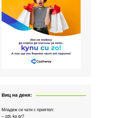
Виц на деня:
Младеж си чати с приятел:
– zdr, ko pr?