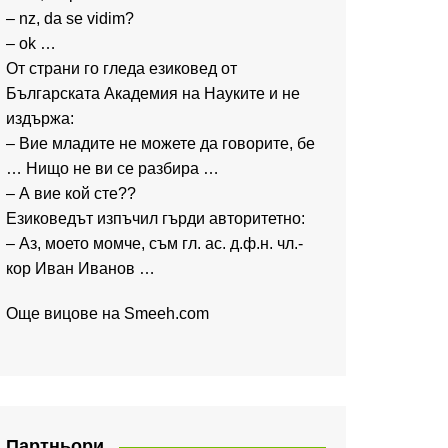
– nz, da se vidim?
– ok …
От страни го гледа езиковед от
Българската Академия на Науките и не
издържа:
– Вие младите не можете да говорите, бе
… Нищо не ви се разбира …
– А вие кой сте??
Езиковедът изпъчил гърди авторитетно:
– Аз, моето момче, съм гл. ас. д.ф.н. чл.-
кор Иван Иванов …
Още вицове на
Smeeh.com
Партньори