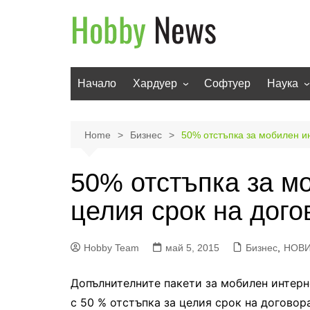
Skip
to
content
Начало
Хардуер
Софтуер
Наука
Мобилни устройства
Техноло
Телевизори
Роботи
Home
Бизнес
50% отстъпка за мобилен и
Аудио
Транспо
50% отстъпка за м
Фото и видео
целия срок на дог
Hobby Team
май 5, 2015
Бизнес
,
НОВ
Допълнителните пакети за мобилен интер
с 50 % отстъпка за целия срок на догово