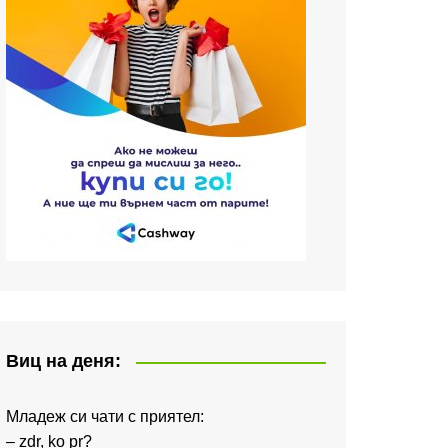
Виц на деня:
Младеж си чати с приятел:
– zdr, ko pr?