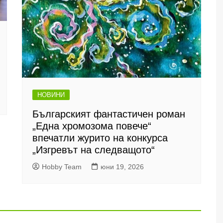
НОВИНИ
Българският фантастичен роман
„Една хромозома повече“
впечатли журито на конкурса
„Изгревът на следващото“
Hobby Team
юни 19, 2026