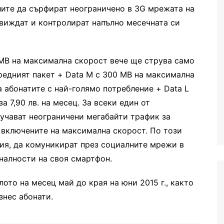
ите да сърфират неограничено в 3
G
мрежата на
виждат и контролират напълно месечната си
МВ на максимална скорост вече ще струва само
Средният пакет +
Data
M
с
300 МВ на максимална
за абонатите с най-голямо потр
ебление +
Data
L
 7,90 лв. на месец. За всеки един от
учават неограничени мегабайти трафик за
а включените на максимална скорост.
По този
ния, да комуникират през
социалните мрежи в
налности на своя смартфон.
ото на месец май до края на юни 2015 г., както
знес абонати.