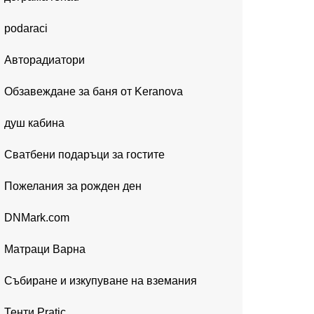
podaraci
Авторадиатори
Обзавеждане за баня от Keranova
душ кабина
Сватбени подаръци за гостите
Пожелания за рожден ден
DNMark.com
Матраци Варна
Събиране и изкупуване на вземания
Тенти Pratic