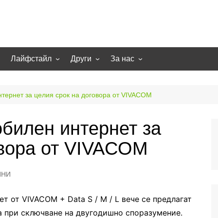
Лайфстайл
Други
За нас
гии
Екстремно
НОВИНИ
Партньори
Игри
СТАТИИ
Контакти
нтернет за целия срок на договора от VIVACOM
рт
Smart home
Направи си сам
обилен интернет за
Осветление
Помощна информация
овора от VIVACOM
Отопление/климатизация
UFO
Образование
ИНИ
Бизнес
нет от
VIVACOM
+
Data
S
/
M
/
L
вече се предлагат
ра при сключване на
двугодишно споразумение
.