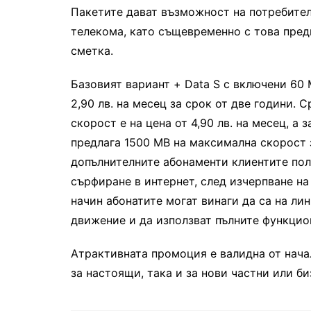
Пакетите дават възможност на потребител
телекома, като същевременно с това пред
сметка.
Базовият вариант +
Data
S
с включени 60 
2,90 лв. на месец за срок от две години. 
скорост е на цена от 4,90 лв. на месец, а 
предлага 1500 МВ на максимална скорост за
допълнителните абонамент
и
клиентите пол
сърфиране в интернет, след изчерпване н
начин абонатите
могат винаги да са на ли
движение и да използват пълните функцио
Атрактивната промоция е валидна от начал
за настоящи, така и за нови ч
а
стни или би