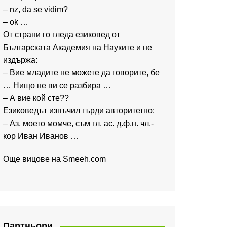
– nz, da se vidim?
– ok …
От страни го гледа езиковед от
Българската Академия на Науките и не
издържа:
– Вие младите не можете да говорите, бе
… Нищо не ви се разбира …
– А вие кой сте??
Езиковедът изпъчил гърди авторитетно:
– Аз, моето момче, съм гл. ас. д.ф.н. чл.-
кор Иван Иванов …
Още вицове на
Smeeh.com
Партньори