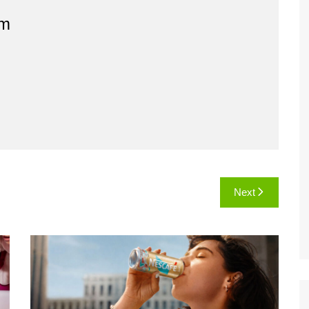
am
Next