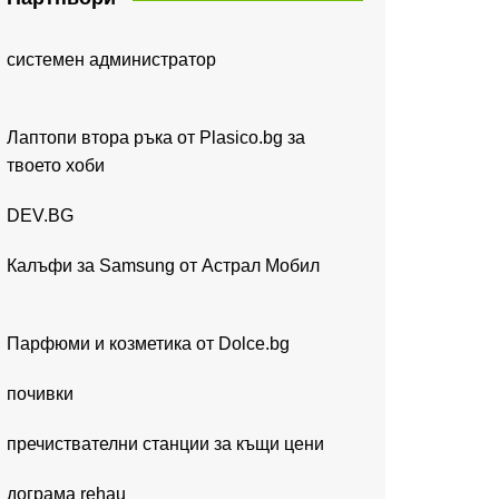
системен администратор
Лаптопи втора ръка от Plasico.bg за
твоето хоби
DEV.BG
Калъфи за Samsung от Астрал Мобил
Парфюми и козметика от Dolce.bg
почивки
пречиствателни станции за къщи цени
дограма rehau