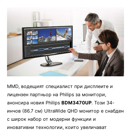
MMD, водещият специалист при дисплеите и
лицензен партньор на Philips за монитори,
анонсира новия Philips
BDM3470UP
. Този 34-
инчов (86.7 см) UltraWide QHD монитор е снабден
с широк набор от модерни функции и
иновативни технологии, които увеличават