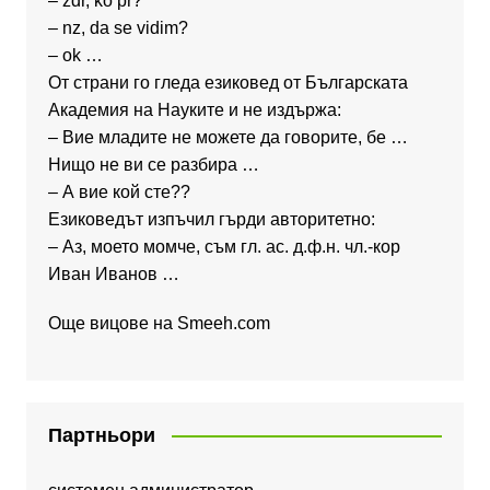
– zdr, ko pr?
– nz, da se vidim?
– ok …
От страни го гледа езиковед от Българската
Академия на Науките и не издържа:
– Вие младите не можете да говорите, бе …
Нищо не ви се разбира …
– А вие кой сте??
Езиковедът изпъчил гърди авторитетно:
– Аз, моето момче, съм гл. ас. д.ф.н. чл.-кор
Иван Иванов …
Още вицове на
Smeeh.com
Партньори