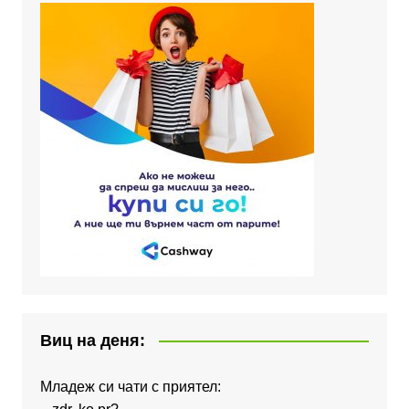
Виц на деня:
Младеж си чати с приятел: