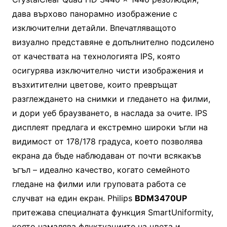
дава върхово панорамно изображение с
изключителни детайли. Впечатляващото
визуално представяне е допълнително подсилено
от качествата на технологията IPS, която
осигурява изключително чисти изображения и
възхитителни цветове, които превръщат
разглеждането на снимки и гледането на филми,
и дори уеб браузването, в наслада за очите. IPS
дисплеят предлага и екстремно широки ъгли на
видимост от 178/178 градуса, което позволява
екрана да бъде наблюдаван от почти всякакъв
ъгъл – идеално качество, когато семейното
гледане на филми или груповата работа се
случват на един екран. Philips
BDM3470UP
притежава специалната функция SmartUniformity,
която намалява флуктуациите на цвета и