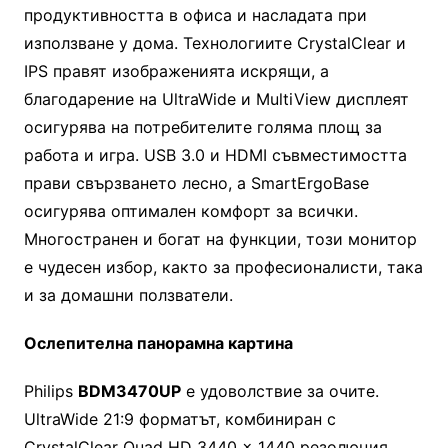
продуктивността в офиса и насладата при
използване у дома. Технологиите CrystalClear и
IPS правят изображенията искрящи, а
благодарение на UltraWide и MultiView дисплеят
осигурява на потребителите голяма площ за
работа и игра. USB 3.0 и HDMI съвместимостта
прави свързването лесно, а SmartErgoBase
осигурява оптимален комфорт за всички.
Многостранен и богат на функции, този монитор
е чудесен избор, както за професионалисти, така
и за домашни ползватели.
Ослепителна панорамна картина
Philips
BDM3470UP
е удоволствие за очите.
UltraWide 21:9 форматът, комбиниран с
CrystalClear Quad HD 3440 x 1440 резолюция,