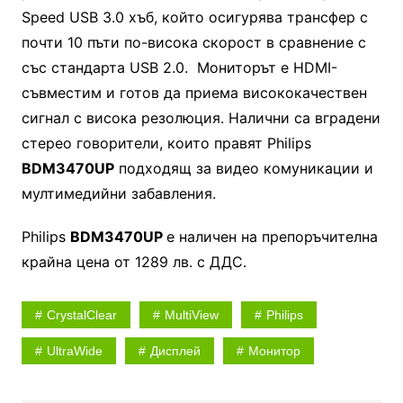
Speed USB 3.0 хъб, който осигурява трансфер с
почти 10 пъти по-висока скорост в сравнение с
със стандарта USB 2.0. Мониторът е HDMI-
съвместим и готов да приема висококачествен
сигнал с висока резолюция. Налични са вградени
стерео говорители, които правят Philips
BDM3470UP
подходящ за видео комуникации и
мултимедийни забавления.
Philips
BDM3470UP
е наличен на препоръчителна
крайна цена от 1289 лв. с ДДС.
CrystalClear
MultiView
Philips
UltraWide
Дисплей
Монитор