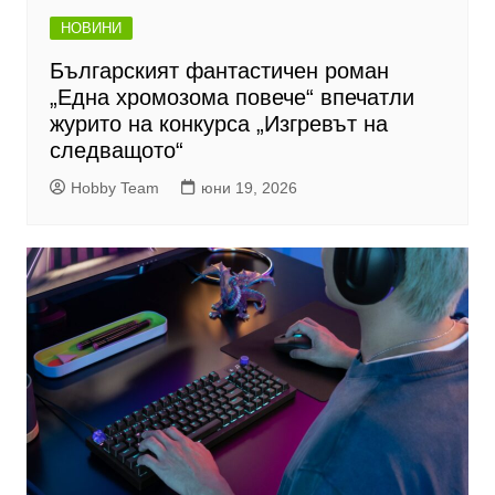
НОВИНИ
Българският фантастичен роман
„Една хромозома повече“ впечатли
журито на конкурса „Изгревът на
следващото“
Hobby Team
юни 19, 2026