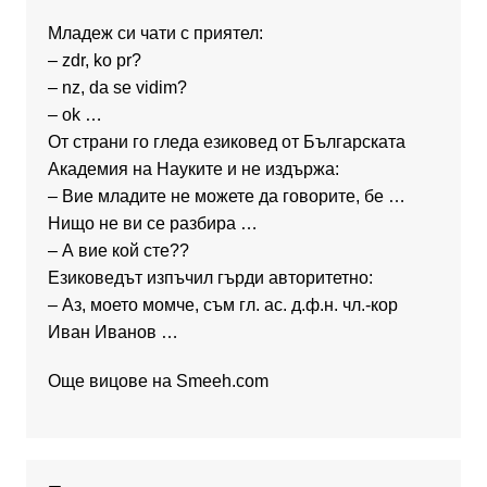
Младеж си чати с приятел:
– zdr, ko pr?
– nz, da se vidim?
– ok …
От страни го гледа езиковед от Българската
Академия на Науките и не издържа:
– Вие младите не можете да говорите, бе …
Нищо не ви се разбира …
– А вие кой сте??
Езиковедът изпъчил гърди авторитетно:
– Аз, моето момче, съм гл. ас. д.ф.н. чл.-кор
Иван Иванов …
Още вицове на
Smeeh.com