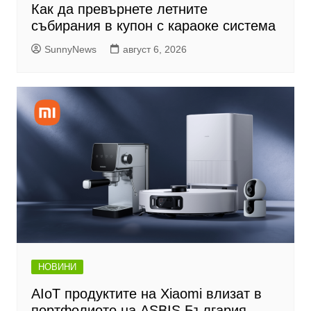
Как да превърнете летните
събирания в купон с караоке система
SunnyNews
август 6, 2026
НОВИНИ
AIoT продуктите на Xiaomi влизат в
портфолиото на ASBIS България