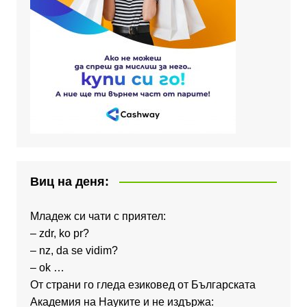
Виц на деня:
Младеж си чати с приятел:
– zdr, ko pr?
– nz, da se vidim?
– ok …
От страни го гледа езиковед от Българската
Академия на Науките и не издържа: