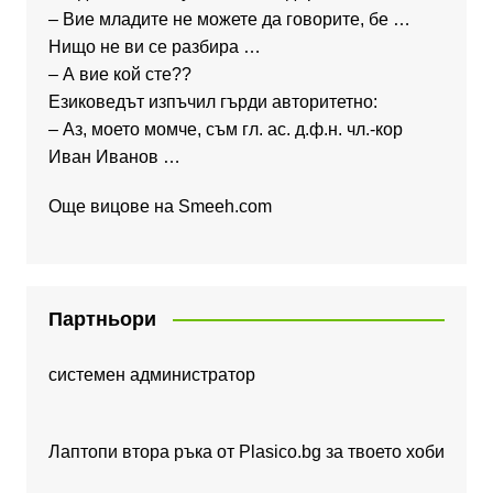
– Вие младите не можете да говорите, бе …
Нищо не ви се разбира …
– А вие кой сте??
Езиковедът изпъчил гърди авторитетно:
– Аз, моето момче, съм гл. ас. д.ф.н. чл.-кор
Иван Иванов …
Още вицове на
Smeeh.com
Партньори
системен администратор
Лаптопи втора ръка от Plasico.bg за твоето хоби