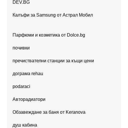
DEV.BG
Калъфи за Samsung от Астрал Мобил
Парфюми и козметика от Dolce.bg
почивки
пречиствателни станции за къщи цени
дограма rehau
podaraci
Авторадиатори
Обзавеждане за баня от Keranova
душ кабина