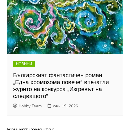
НОВИНИ
Българският фантастичен роман
„Една хромозома повече“ впечатли
журито на конкурса „Изгревът на
следващото“
Hobby Team
юни 19, 2026
Вашият коментар