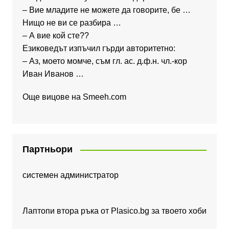
– Вие младите не можете да говорите, бе …
Нищо не ви се разбира …
– А вие кой сте??
Езиковедът изпъчил гърди авторитетно:
– Аз, моето момче, съм гл. ас. д.ф.н. чл.-кор
Иван Иванов …
Още вицове на
Smeeh.com
Партньори
системен администратор
Лаптопи втора ръка от Plasico.bg за твоето хоби