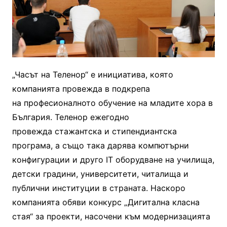
„Часът на Теленор“ е инициатива, която
компанията провежда в подкрепа
на професионалното обучение на младите хора в
България. Теленор ежегодно
провежда стажантска и стипендиантска
програма, а също така дарява компютърни
конфигурации и друго IT оборудване на училища,
детски градини, университети, читалища и
публични институции в страната. Наскоро
компанията обяви конкурс „Дигитална класна
стая“ за проекти, насочени към модернизацията