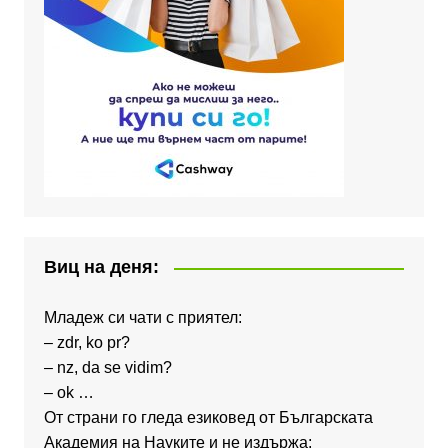
Виц на деня:
Младеж си чати с приятел:
– zdr, ko pr?
– nz, da se vidim?
– ok …
От страни го гледа езиковед от Българската
Академия на Науките и не издържа: