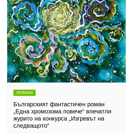
НОВИНИ
Българският фантастичен роман
„Една хромозома повече“ впечатли
журито на конкурса „Изгревът на
следващото“