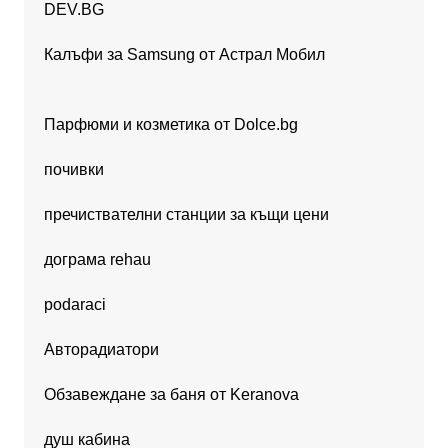
DEV.BG
Калъфи за Samsung от Астрал Мобил
Парфюми и козметика от Dolce.bg
почивки
пречиствателни станции за къщи цени
дограма rehau
podaraci
Авторадиатори
Обзавеждане за баня от Keranova
душ кабина