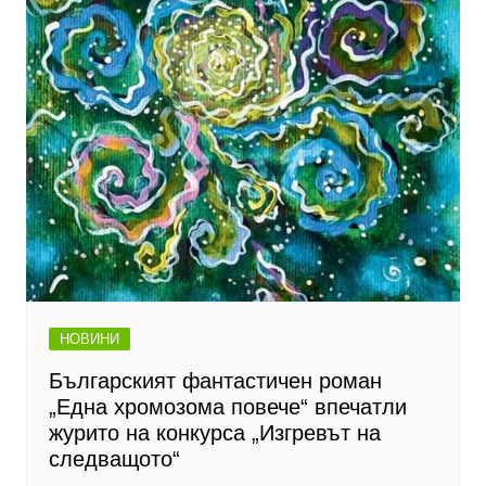
НОВИНИ
Българският фантастичен роман
„Една хромозома повече“ впечатли
журито на конкурса „Изгревът на
следващото“