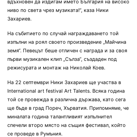
вдъхновен да издигам името България на високо
ниво по света чрез музиката!“, каза Ники
Захариев.
На събитието по случай награждаването той
изпълни на роял своето произведение „Майчина
земя“. Певецът беше отличен с награда и за своя
първи музикален клип „Сълза“, създаден под
режисурата и монтаж на Николай Коев.
На 22 септември Ники Захариев ще участва в
International art festival Art Talents. Всяка година
той се провежда в различна държава, като сега
ще бъде в град Пореч, Хърватия. Припомняме, че
миналата година талантливият изпълнител
спечели второ място на същия фестивал, който
се проведе в Румъния.