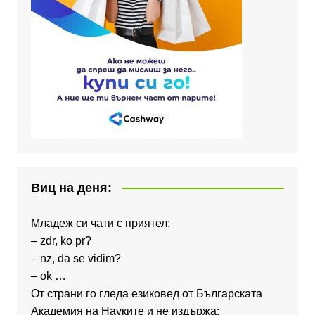
Виц на деня:
Младеж си чати с приятел:
– zdr, ko pr?
– nz, da se vidim?
– ok …
От страни го гледа езиковед от Българската
Академия на Науките и не издържа: