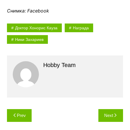
Снимка: Facebook
Доктор Хонорис Кауза
Награда
Ники Захариев
Hobby Team
Навигация
Prev
Next