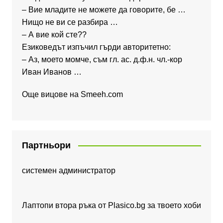
– Вие младите не можете да говорите, бе …
Нищо не ви се разбира …
– А вие кой сте??
Езиковедът изпъчил гърди авторитетно:
– Аз, моето момче, съм гл. ас. д.ф.н. чл.-кор
Иван Иванов …
Още вицове на
Smeeh.com
Партньори
системен администратор
Лаптопи втора ръка от Plasico.bg за твоето хоби