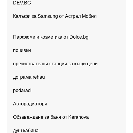
DEV.BG
Калъфи за Samsung от Астрал Мобил
Парфюми и козметика от Dolce.bg
почивки
пречиствателни станции за къщи цени
дограма rehau
podaraci
Авторадиатори
Обзавеждане за баня от Keranova
душ кабина