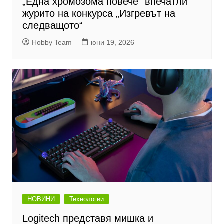
„Една хромозома повече“ впечатли
журито на конкурса „Изгревът на
следващото“
Hobby Team
юни 19, 2026
НОВИНИ
Технологии
Logitech представя мишка и