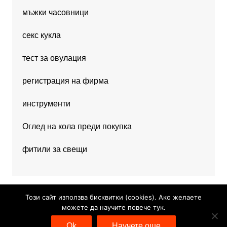
мъжки часовници
секс кукла
тест за овулация
регистрация на фирма
инструменти
Оглед на кола преди покупка
фитили за свещи
Този сайт използва бисквитки (cookies). Ако желаете
можете да научите повече тук.
Copyright © 2026 Hobby News. All rights reserved.
Ok
Научете още