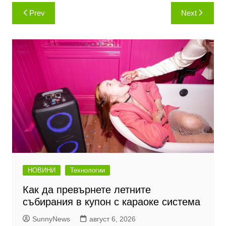
Навигация
Prev
Next
НОВИНИ
Технологии
Как да превърнете летните
събирания в купон с караоке система
SunnyNews
август 6, 2026