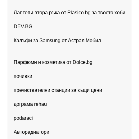
Лаптопи втора ръка от Plasico.bg за твоето хоби
DEV.BG
Калъфи за Samsung от Астрал Мобил
Парфюми и козметика от Dolce.bg
почивки
пречиствателни станции за къщи цени
дограма rehau
podaraci
Авторадиатори