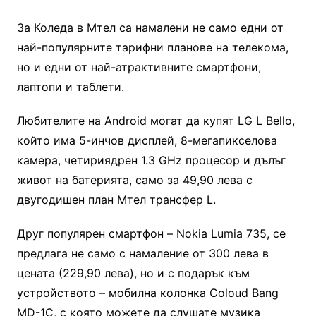
За Коледа в Мтел са намалени не само едни от
най-популярните тарифни планове на телекома,
но и едни от най-атрактивните смартфони,
лаптопи и таблети.
Любителите на Android могат да купят LG L Bello,
който има 5-инчов дисплей, 8-мегапикселова
камера, четириядрен 1.3 GHz процесор и дълъг
живот на батерията, само за 49,90 лева с
двугодишен план Мтел трансфер L.
Друг популярен смартфон – Nokia Lumia 735, се
предлага не само с намаление от 300 лева в
цената (229,90 лева), но и с подарък към
устройството – мобилна колонка Coloud Bang
MD-1C, с която можете да слушате музика