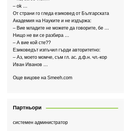
– ok …
От страни го гледа езиковед от Българската
Академия на Науките и не издържа:
– Вие младите не можете да говорите, бе …
Нищо не ви се разбира …
– А вие кой сте??
Езиковедът изпъчил гърди авторитетно:
– Аз, моето момче, съм гл. ас. д.ф.н. чл.-кор
Иван Иванов …
Още вицове на
Smeeh.com
Партньори
системен администратор