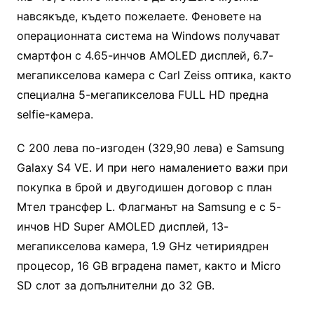
навсякъде, където пожелаете. Феновете на
операционната система на Windows получават
смартфон с 4.65-инчов AMOLED дисплей, 6.7-
мегапикселова камера с Carl Zeiss оптика, както
специална 5-мегапикселова FULL HD предна
selfie-камера.
С 200 лева по-изгоден (329,90 лева) е Samsung
Galaxy S4 VE. И при него намалението важи при
покупка в брой и двугодишен договор с план
Мтел трансфер L. Флагманът на Samsung e с 5-
инчов HD Super AMOLED дисплей, 13-
мегапикселова камера, 1.9 GHz четириядрен
процесор, 16 GB вградена памет, както и Micro
SD слот за допълнителни до 32 GB.