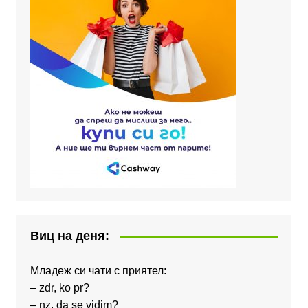
Виц на деня:
Младеж си чати с приятел:
– zdr, ko pr?
– nz, da se vidim?