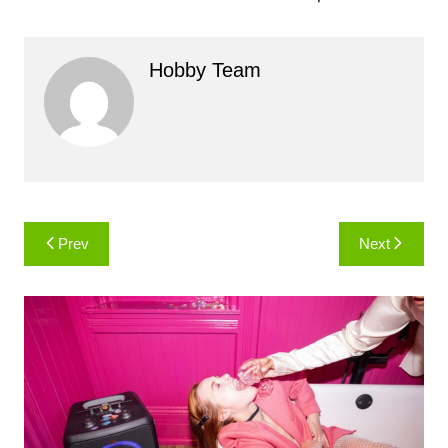
Hobby Team
Навигация
Prev
Next