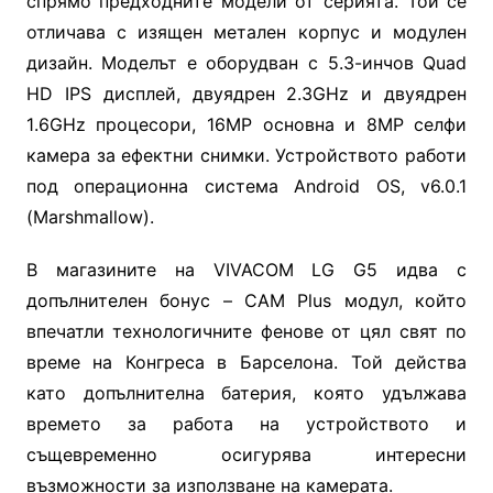
спрямо предходните модели от серията. Той се
отличава с изящен метален корпус и модулен
дизайн. Моделът е оборудван с 5.3-инчов
Quad
HD IPS
дисплей, двуядрен 2
.
3
GHz
и двуядрен
1
.
6
GHz
процесори, 16
MP
основна и 8
MP
селфи
камера за ефектни снимки. Устройството работи
под операционна система
Android OS, v6.0.1
(Marshmallow)
.
В магазините на
VIVACOM LG G5
идва с
допълнителен бонус
– CAM Plus
модул, който
впечатли технологичните фенове от цял свят по
време на Конгреса в Барселона. Той действа
като допълнителна батерия, която удължава
времето за работа на устройството и
същевременно осигурява интересни
възможности за използване на камерата.