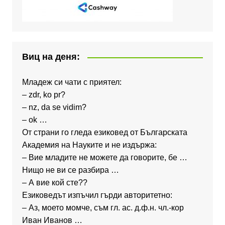
Виц на деня:
Младеж си чати с приятел:
– zdr, ko pr?
– nz, da se vidim?
– ok …
От страни го гледа езиковед от Българската
Академия на Науките и не издържа:
– Вие младите не можете да говорите, бе …
Нищо не ви се разбира …
– А вие кой сте??
Езиковедът изпъчил гърди авторитетно:
– Аз, моето момче, съм гл. ас. д.ф.н. чл.-кор
Иван Иванов …