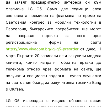
да заявят предварително интереса си към
флагмана
LG G5.
Само две седмици след
световната премиера на флагмана по време на
Световния конгрес за мобилни технологии в
Барселона, българските потребители ще могат
да направят поръчка за него чрез
регистрационна форма на сайта
https://www.vivacom.bg/lg-g5-preorder
от днес, 11
март. Първите 20 записали се и закупили модела
клиенти, които изпратят обратна връзка до
телекома отново чрез формата на сайта, ще
получат и специален подарък – супер слушалки
на световния бранд за озвучителна техника
Bang
& Olufsen.
LG G5
изненадва с изцяло обновена визия