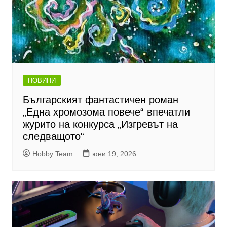
НОВИНИ
Българският фантастичен роман
„Една хромозома повече“ впечатли
журито на конкурса „Изгревът на
следващото“
Hobby Team
юни 19, 2026