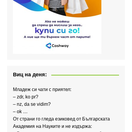
Виц на деня:
Младеж си чати с приятел:
– zdr, ko pr?
– nz, da se vidim?
– ok …
От страни го гледа езиковед от Българската
Академия на Науките и не издържа: