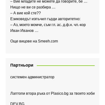
– Вие младите не можете да говорите, бе …
Нищо не ви се разбира …
– А вие кой сте??
Езиковедът изпъчил гърди авторитетно:
– Аз, моето момче, съм гл. ас. д.ф.н. чл.-кор
Иван Иванов …
Още вицове на
Smeeh.com
Партньори
системен администратор
Лаптопи втора ръка от Plasico.bg за твоето хоби
DEV.BG