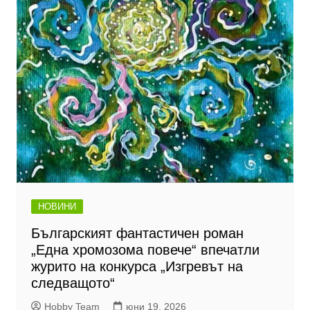
НОВИНИ
Българският фантастичен роман
„Една хромозома повече“ впечатли
журито на конкурса „Изгревът на
следващото“
Hobby Team
юни 19, 2026