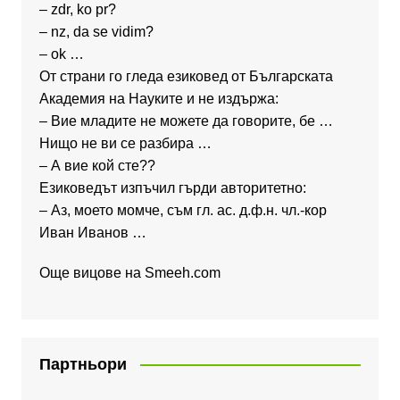
– zdr, ko pr?
– nz, da se vidim?
– ok …
От страни го гледа езиковед от Българската
Академия на Науките и не издържа:
– Вие младите не можете да говорите, бе …
Нищо не ви се разбира …
– А вие кой сте??
Езиковедът изпъчил гърди авторитетно:
– Аз, моето момче, съм гл. ас. д.ф.н. чл.-кор
Иван Иванов …
Още вицове на
Smeeh.com
Партньори