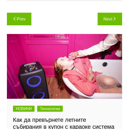
Навигация
Prev
Next
НОВИНИ
Технологии
Как да превърнете летните
събирания в купон с караоке система