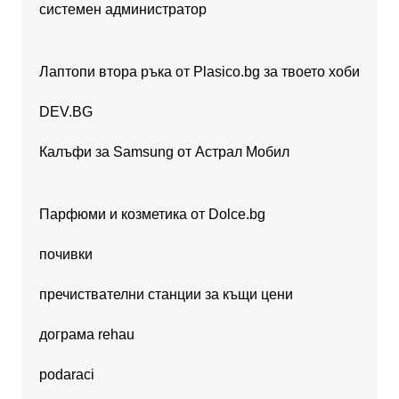
системен администратор
Лаптопи втора ръка от Plasico.bg за твоето хоби
DEV.BG
Калъфи за Samsung от Астрал Мобил
Парфюми и козметика от Dolce.bg
почивки
пречиствателни станции за къщи цени
дограма rehau
podaraci