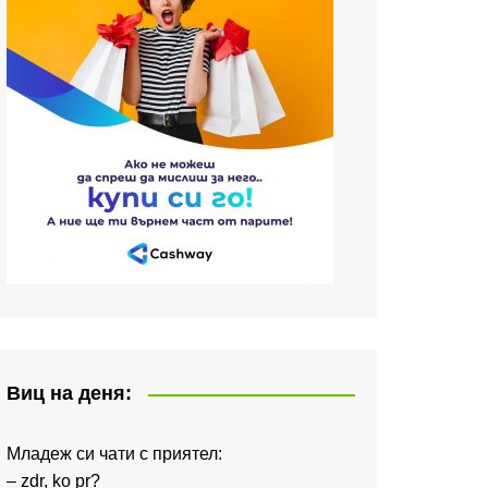
Виц на деня:
Младеж си чати с приятел:
– zdr, ko pr?