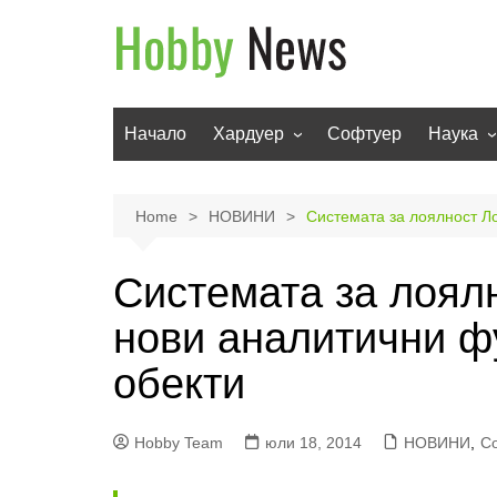
Skip
to
content
Начало
Хардуер
Софтуер
Наука
Мобилни устройства
Техноло
Телевизори
Роботи
Home
НОВИНИ
Системата за лоялност Ло
Аудио
Транспо
Системата за лоял
Фото и видео
нови аналитични ф
обекти
Hobby Team
юли 18, 2014
НОВИНИ
,
С