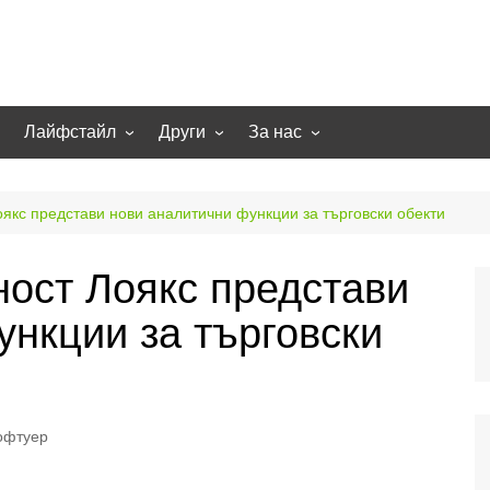
Лайфстайл
Други
За нас
гии
Екстремно
НОВИНИ
Партньори
Игри
СТАТИИ
Контакти
якс представи нови аналитични функции за търговски обекти
рт
Smart home
Направи си сам
ност Лоякс представи
Осветление
Помощна информация
ункции за търговски
Отопление/климатизация
UFO
Образование
Бизнес
офтуер