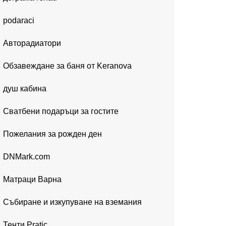
podaraci
Авторадиатори
Обзавеждане за баня от Keranova
душ кабина
Сватбени подаръци за гостите
Пожелания за рожден ден
DNMark.com
Матраци Варна
Събиране и изкупуване на вземания
Тенти Pratic