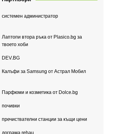
системен администратор
Лаптопи втора ръка от Plasico.bg за
твоето хоби
DEV.BG
Калъфи за Samsung от Астрал Мобил
Парфюми и козметика от Dolce.bg
почивки
пречиствателни станции за къщи цени
дограма rehau