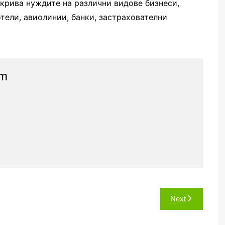
окрива нуждите на различни видове бизнеси,
тели, авиолинии, банки, застрахователни
am
Next