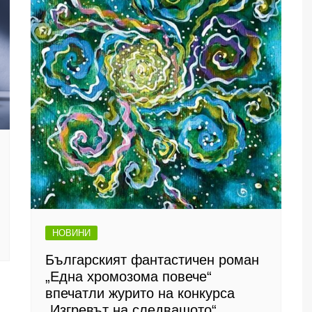
НОВИНИ
Българският фантастичен роман
„Една хромозома повече“
впечатли журито на конкурса
„Изгревът на следващото“