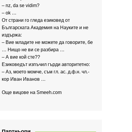
– nz, da se vidim?
– ok …
От страни го гледа езиковед от
Българската Академия на Науките и не
издържа:
– Вие младите не можете да говорите, бе
… Нищо не ви се разбира …
– А вие кой сте??
Езиковедът изпъчил гърди авторитетно:
– Аз, моето момче, съм гл. ас. д.ф.н. чл.-
кор Иван Иванов …
Още вицове на
Smeeh.com
Партньори