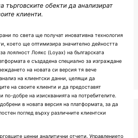
на търговските обекти да анализират
оите клиенти.
трани по света ще получат иновативна технология
нти, което ще оптимизира значително дейността
за лоялност Лоякс (Loyax) на българската
тформата е създадена специално за изграждане
веждането на новата си версия тя вече
анализ на клиентски данни, целящи да
ите на своите клиенти и да предоставят
 по-добре на изискванията на потребителите.
добрени в новата версия на платформата, за да
лостен поглед върху различните клиентски
ърговците ценни аналитични отчети. Управлението