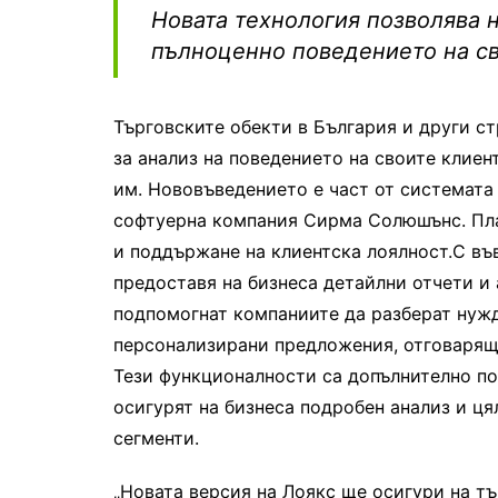
Новата технология позволява 
пълноценно поведението на св
Търговските обекти в България и други с
за анализ на поведението на своите клие
им. Нововъведението е част от системата 
софтуерна компания Сирма Солюшънс. Пла
и поддържане на клиентска лоялност.
С въ
предоставя на бизнеса детайлни отчети и 
подпомогнат компаниите да разберат нужд
персонализирани предложения, отговарящи
Тези функционалности са допълнително по
осигурят на бизнеса подробен анализ и ця
сегменти.
„Новата версия на Лоякс ще осигури на т