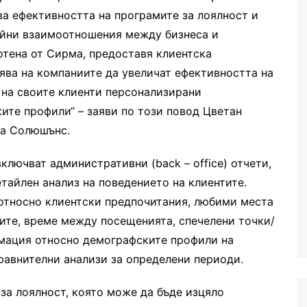
ва ефективността на програмите за лоялност и
айни взаимоотношения между бизнеса и
отена от Сирма, предоставя клиентска
ява на компаниите да увеличат ефективността на
 на своите клиенти персонализирани
ите профили“ – заяви по този повод Цветан
ма Солюшънс.
лючват административни (back – office) отчети,
тайлен анализ на поведението на клиентите.
относно клиентски предпочитания, любими места
ките, време между посещенията, спечелени точки/
рмация относно демографските профили на
равнителни анализи за определени периоди.
 за лоялност, която може да бъде изцяло