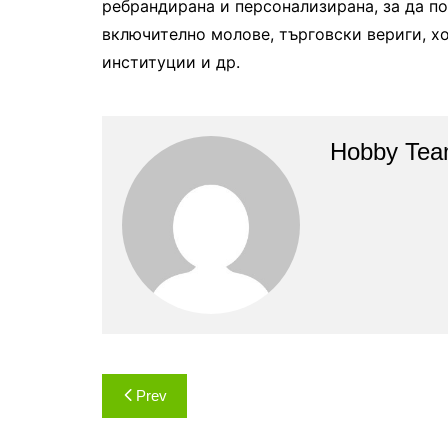
ребрандирана и персонализирана, за да п
включително молове, търговски вериги, хо
институции и др.
Hobby Te
Навигация
Prev