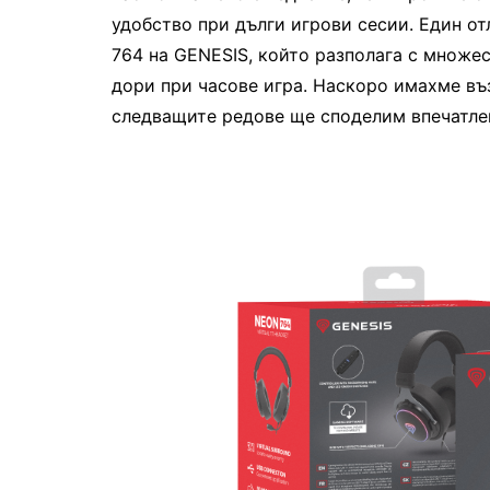
удобство при дълги игрови сесии. Един о
764 на GENESIS, който разполага с множ
дори при часове игра. Наскоро имахме въ
следващите редове ще споделим впечатлен