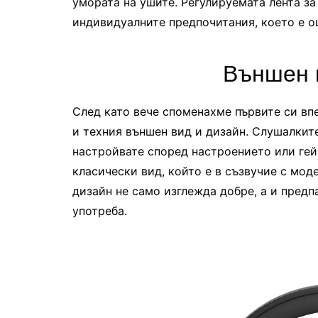
умората на ушите. Регулируемата лента за
индивидуалните предпочитания, което е о
Външен 
След като вече споменахме първите си впе
и техния външен вид и дизайн. Слушалкит
настройвате според настроението или гей
класически вид, който е в съзвучие с мод
дизайн не само изглежда добре, а и предп
употреба.