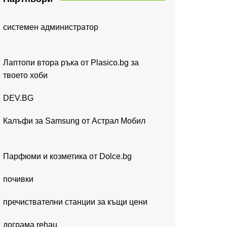
системен администратор
Лаптопи втора ръка от Plasico.bg за
твоето хоби
DEV.BG
Калъфи за Samsung от Астрал Мобил
Парфюми и козметика от Dolce.bg
почивки
пречиствателни станции за къщи цени
дограма rehau