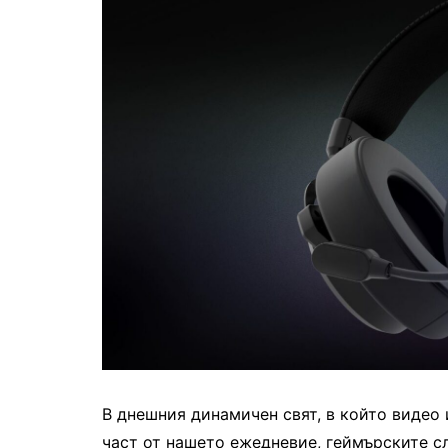
В днешния динамичен свят, в който видео 
част от нашето ежедневие, геймърските сл