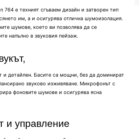
n 764 е техният сгъваем дизайн и затворен тип
сянето им, а и осигурява отлична шумоизолация.
ите шумове, което ви позволява да се
ите напълно в звуковия пейзаж.
вукът,
т и детайлен. Басите са мощни, без да доминират
алансирано звуково изживяване. Микрофонът с
рира фоновите шумове и осигурява ясна
т и управление