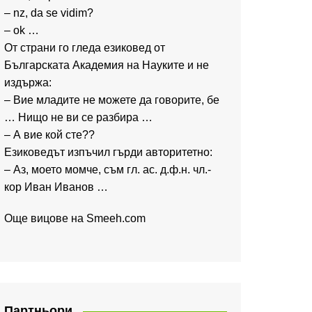
– nz, da se vidim?
– ok …
От страни го гледа езиковед от
Българската Академия на Науките и не
издържа:
– Вие младите не можете да говорите, бе
… Нищо не ви се разбира …
– А вие кой сте??
Езиковедът изпъчил гърди авторитетно:
– Аз, моето момче, съм гл. ас. д.ф.н. чл.-
кор Иван Иванов …
Още вицове на
Smeeh.com
Партньори