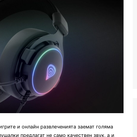
игрите и онлайн развлеченията заемат голяма
ушалки предлагат не само качествен звук, а и