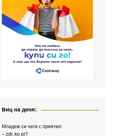
Виц на деня:
Младеж си чати с приятел:
– zdr, ko pr?