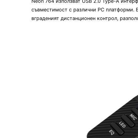
Neon 764 използват USB 2.0 Type-A интерф
съвместимост с различни PC платформи. Е
вграденият дистанционен контрол, разпол