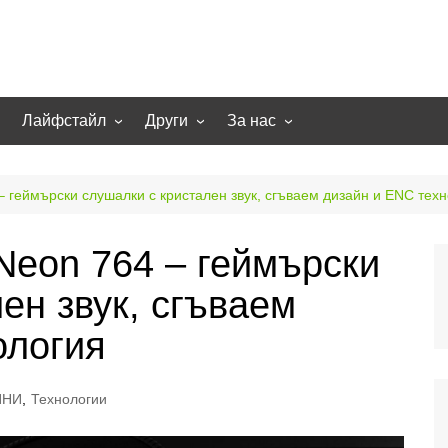
Лайфстайл
Други
За нас
гии
Екстремно
НОВИНИ
Партньори
Игри
СТАТИИ
Контакти
 геймърски слушалки с кристален звук, сгъваем дизайн и ENC тех
рт
Smart home
Направи си сам
eon 764 – геймърски
Осветление
Помощна информация
ен звук, сгъваем
Отопление/климатизация
UFO
Образование
ология
Бизнес
ИНИ
,
Технологии