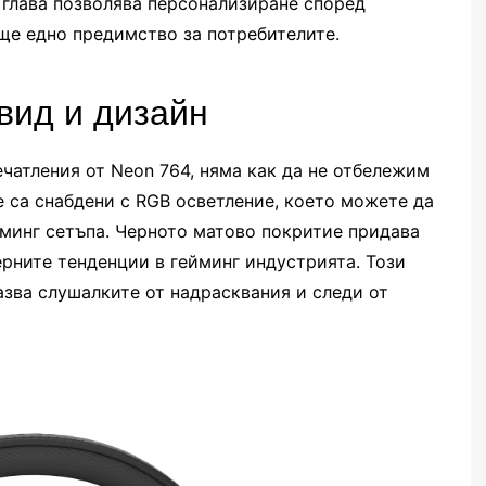
 глава позволява персонализиране според
ще едно предимство за потребителите.
вид и дизайн
чатления от Neon 764, няма как да не отбележим
е са снабдени с RGB осветление, което можете да
минг сетъпа. Черното матово покритие придава
ерните тенденции в гейминг индустрията. Този
азва слушалките от надрасквания и следи от