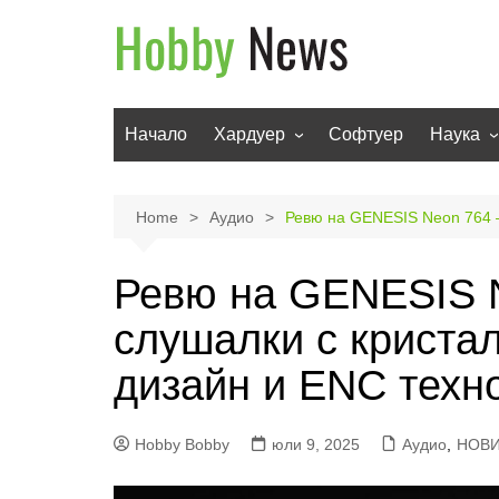
Skip
to
content
Начало
Хардуер
Софтуер
Наука
Мобилни устройства
Техноло
Телевизори
Роботи
Home
Аудио
Ревю на GENESIS Neon 764 –
Аудио
Транспо
Ревю на GENESIS N
Фото и видео
слушалки с кристал
дизайн и ENC техн
Hobby Bobby
юли 9, 2025
Аудио
,
НОВ