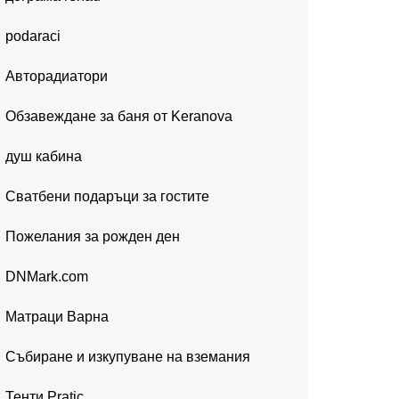
podaraci
Авторадиатори
Обзавеждане за баня от Keranova
душ кабина
Сватбени подаръци за гостите
Пожелания за рожден ден
DNMark.com
Матраци Варна
Събиране и изкупуване на вземания
Тенти Pratic