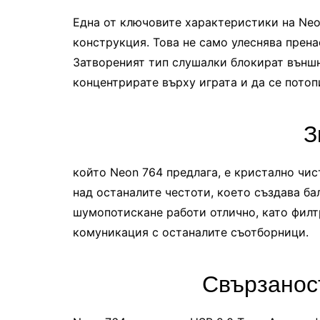
Една от ключовите характеристики на Neo
конструкция. Това не само улеснява прена
Затвореният тип слушалки блокират външн
концентрирате върху играта и да се потоп
З
който Neon 764 предлага, е кристално чис
над останалите честоти, което създава б
шумопотискане работи отлично, като филт
комуникация с останалите съотборници.
Свързанос