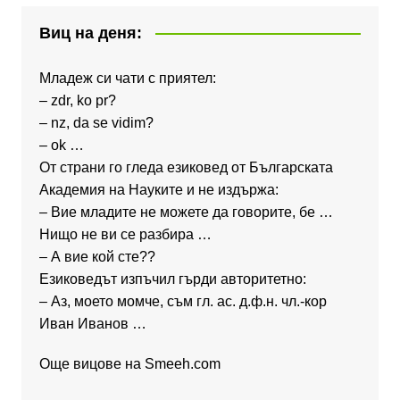
Виц на деня:
Младеж си чати с приятел:
– zdr, ko pr?
– nz, da se vidim?
– ok …
От страни го гледа езиковед от Българската
Академия на Науките и не издържа:
– Вие младите не можете да говорите, бе …
Нищо не ви се разбира …
– А вие кой сте??
Езиковедът изпъчил гърди авторитетно:
– Аз, моето момче, съм гл. ас. д.ф.н. чл.-кор
Иван Иванов …
Още вицове на
Smeeh.com