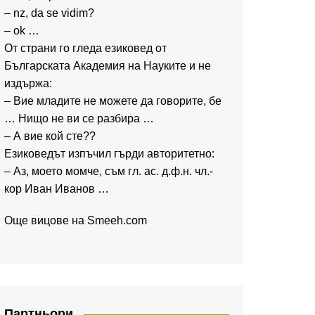
– nz, da se vidim?
– ok …
От страни го гледа езиковед от
Българската Академия на Науките и не
издържа:
– Вие младите не можете да говорите, бе
… Нищо не ви се разбира …
– А вие кой сте??
Езиковедът изпъчил гърди авторитетно:
– Аз, моето момче, съм гл. ас. д.ф.н. чл.-
кор Иван Иванов …
Още вицове на
Smeeh.com
Партньори