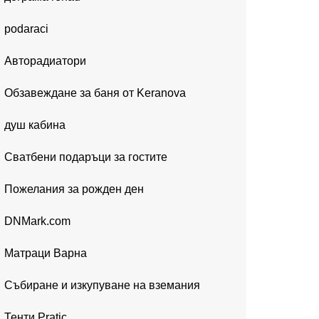
podaraci
Авторадиатори
Обзавеждане за баня от Keranova
душ кабина
Сватбени подаръци за гостите
Пожелания за рожден ден
DNMark.com
Матраци Варна
Събиране и изкупуване на вземания
Тенти Pratic