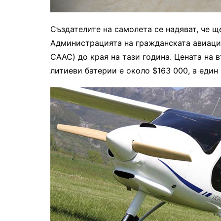
Създателите на самолета се надяват, че щ
Администрацията на гражданската авиация на
CAAC) до края на тази година. Цената на 
литиеви батерии е около $163 000, а един 