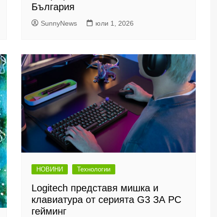
България
SunnyNews
юли 1, 2026
НОВИНИ
Технологии
Logitech представя мишка и
клавиатура от серията G3 ЗА PC
гейминг