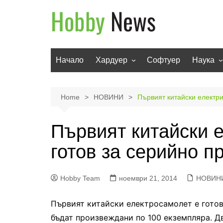
Skip
to
content
Начало
Хардуер
Софтуер
Наука
Мобилни устройства
Техноло
Телевизори
Роботи
Home
НОВИНИ
Първият китайски електри
Аудио
Транспо
Първият китайски 
Фото и видео
готов за серийно п
Hobby Team
ноември 21, 2014
НОВИН
Първият китайски електросамолет е готов
бъдат произвеждани по 100 екземпляра. Д