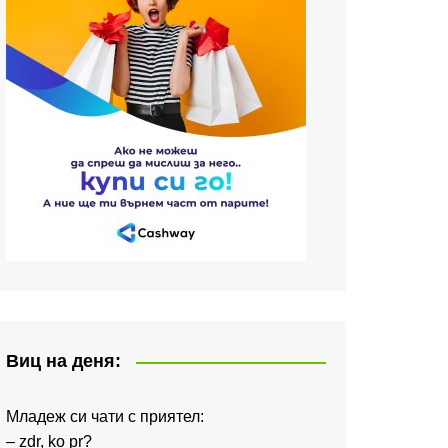
Виц на деня:
Младеж си чати с приятел:
– zdr, ko pr?