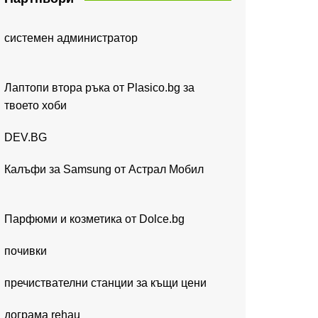
системен администратор
Лаптопи втора ръка от Plasico.bg за
твоето хоби
DEV.BG
Калъфи за Samsung от Астрал Мобил
Парфюми и козметика от Dolce.bg
почивки
пречиствателни станции за къщи цени
дограма rehau