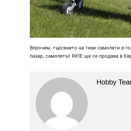
Впрочем, търсенето на тези самолети е го
пазар, самолетът RX1E ще се продава в Е
Hobby Te