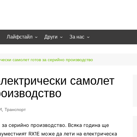
Лайфстайл
Други
За нас
гии
Екстремно
НОВИНИ
Партньори
Игри
СТАТИИ
Контакти
чески самолет готов за серийно производство
рт
Smart home
Направи си сам
електрически самолет
Осветление
Помощна информация
роизводство
Отопление/климатизация
UFO
Образование
И
,
Транспорт
Бизнес
 за серийно производство. Всяка година ще
вуместният RX1E може да лети на електрическа