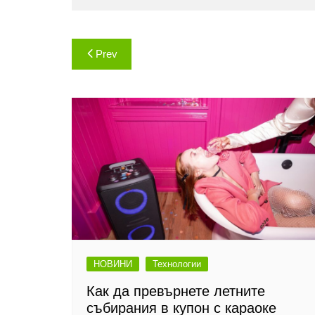
Навигация
Prev
НОВИНИ
Технологии
Как да превърнете летните
събирания в купон с караоке