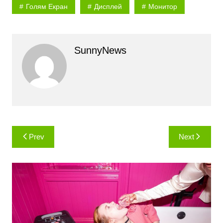
Голям Екран
Дисплей
Монитор
SunnyNews
Навигация
Prev
Next