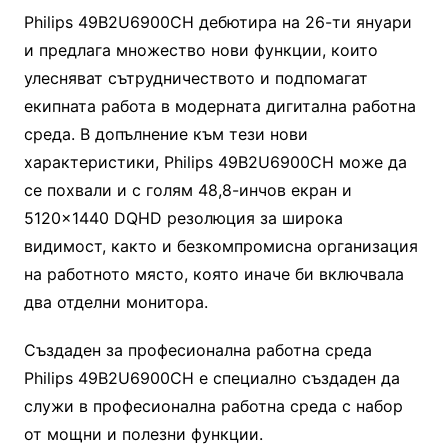
Philips 49B2U6900CH дебютира на 26-ти януари
и предлага множество нови функции, които
улесняват сътрудничеството и подпомагат
екипната работа в модерната дигитална работна
среда. В допълнение към тези нови
характеристики, Philips 49B2U6900CH може да
се похвали и с голям 48,8-инчов екран и
5120×1440 DQHD резолюция за широка
видимост, както и безкомпромисна организация
на работното място, която иначе би включвала
два отделни монитора.
Създаден за професионална работна среда
Philips 49B2U6900CH е специално създаден да
служи в професионална работна среда с набор
от мощни и полезни функции.