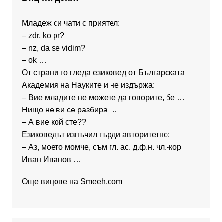
Младеж си чати с приятел:
– zdr, ko pr?
– nz, da se vidim?
– ok …
От страни го гледа езиковед от Българската
Академия на Науките и не издържа:
– Вие младите не можете да говорите, бе …
Нищо не ви се разбира …
– А вие кой сте??
Езиковедът изпъчил гърди авторитетно:
– Аз, моето момче, съм гл. ас. д.ф.н. чл.-кор
Иван Иванов …
Още вицове на
Smeeh.com