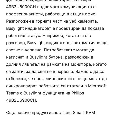
49B2U6900CH подпомага комуникацията с
професионалисти, работещи в същия офис.
Разположен в горната част на уеб камерата,
Busylight индикаторът е проектиран да показва
работния статус. Например, когато сте в
разговор, Busylight индикаторът автоматично ще
светне в червено. Потребителите могат да
натиснат и Busylight бутона, разположен в
долния ляв ъгъл на рамката на монитора, когато
са заети, за да светне в червено. Важно е да се
отбележи, че професионалистите също могат да
синхронизират работните си статуси в Microsoft
Teams с Busylight функцията на Philips
49B2U6900CH.
Още повече продуктивност със Smart KVM