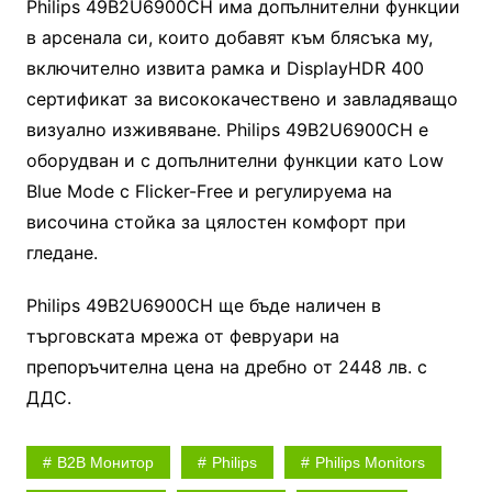
Philips 49B2U6900CH има допълнителни функции
в арсенала си, които добавят към блясъка му,
включително извита рамка и DisplayHDR 400
сертификат за висококачествено и завладяващо
визуално изживяване. Philips 49B2U6900CH е
оборудван и с допълнителни функции като Low
Blue Mode с Flicker-Free и регулируема на
височина стойка за цялостен комфорт при
гледане.
Philips 49B2U6900CH ще бъде наличен в
търговската мрежа от февруари на
препоръчителна цена на дребно от 2448 лв. с
ДДС.
B2B Монитор
Philips
Philips Monitors