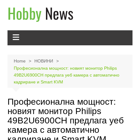
Skip
to
content
Home
НОВИНИ
Професионална мощност: новият монитор Philips
49B2U6900CH предлага уеб камера с автоматично
кадриране и Smart KVM
Професионална мощност:
новият монитор Philips
49B2U6900CH предлага уеб
камера с автоматично
кадриране и Smart KVM