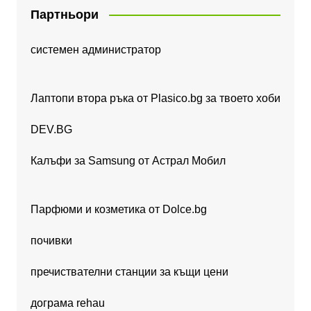
Партньори
системен администратор
Лаптопи втора ръка от Plasico.bg за твоето хоби
DEV.BG
Калъфи за Samsung от Астрал Мобил
Парфюми и козметика от Dolce.bg
почивки
пречиствателни станции за къщи цени
дограма rehau