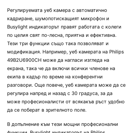
Регулируемата уеб камера с автоматично
кадриране, шумопотискащият микрофон и
Busylight индикаторът правят работата с колеги
по целия свят по-лесна, приятна и ефективна.
Тези три функции също така позволяват и
модификация. Например, уеб камерата на Philips
49B2U6900CH може да нагласи изгледа на
екрана, така че да включи всички членове на
екипа в кадър по време на конферентни
разговори. Още повече, уеб камерата може да се
регулира напред и назад с 30 градуса, за да
може професионалисти от всякакъв ръст удобно
да се поберат в зрителното поле.
В допълнение към тези мощни професионални
функции, Busylight индикаторът на Philips