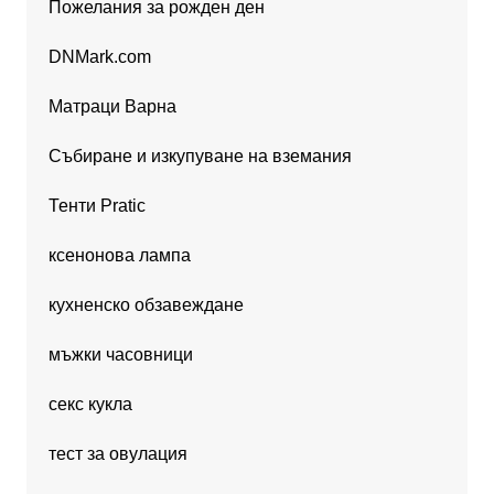
Пожелания за рожден ден
DNMark.com
Матраци Варна
Събиране и изкупуване на вземания
Тенти Pratic
ксенонова лампа
кухненско обзавеждане
мъжки часовници
секс кукла
тест за овулация