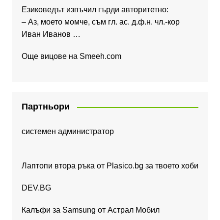
Езиковедът изпъчил гърди авторитетно:
– Аз, моето момче, съм гл. ас. д.ф.н. чл.-кор
Иван Иванов …
Още вицове на
Smeeh.com
Партньори
системен администратор
Лаптопи втора ръка от Plasico.bg за твоето хоби
DEV.BG
Калъфи за Samsung от Астрал Мобил