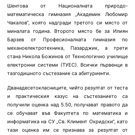
Шентова от Националната природо-
математическа гимназия „Академик Любомир
Чакалов“, която надгради третото си място от
миналата година. Второто място бе за Илиян
Барзев от Професионалната гимназия по
механоелектротехника, Пазарджик, а трети
стана Никола Божинов от Технологично училище
електронни системи (ТУЕС). Всички първенци в
тазгодишното състезание са абитуриенти.
Дванадесетокласниците, чийто резултат от теста
и практическия казус на състезанието са
получили оценка над 5.50, получават правото да
се обучават във Факултета по математика и
информатика на СУ „Св. Климент Охридски“, като
тази оценка им се признава за резултат от