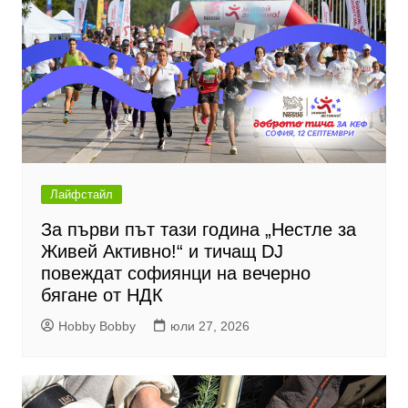
Лайфстайл
За първи път тази година „Нестле за
Живей Активно!“ и тичащ DJ
повеждат софиянци на вечерно
бягане от НДК
Hobby Bobby
юли 27, 2026