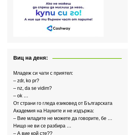
Виц на деня:
Младеж си чати с приятел:
– zdr, ko pr?
– nz, da se vidim?
– ok …
От страни го гледа езиковед от Българската
Академия на Науките и не издържа:
– Вие младите не можете да говорите, бе …
Нищо не ви се разбира …
– А вие кой сте??