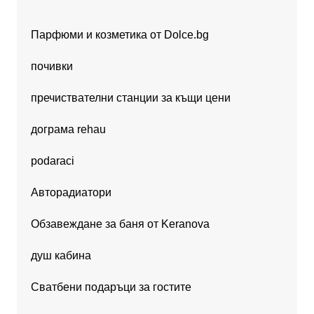
Парфюми и козметика от Dolce.bg
почивки
пречиствателни станции за къщи цени
дограма rehau
podaraci
Авторадиатори
Обзавеждане за баня от Keranova
душ кабина
Сватбени подаръци за гостите