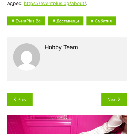
адрес:
https://eventplus.bg/about/
.
EventPlus.bg
Доставчици
Събития
Hobby Team
Навигация
Prev
Next