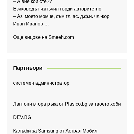
– А вие кой сте??
Езиковедът изпъчил гърди авторитетно:
– Аз, моето момче, съм гл. ас. д.ф.н. чл.-кор
Иван Иванов …
Още вицове на
Smeeh.com
Партньори
системен администратор
Лаптопи втора ръка от Plasico.bg за твоето хоби
DEV.BG
Калъфи за Samsung от Астрал Мобил