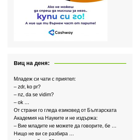
Виц на деня:
Младеж си чати с приятел:
– zdr, ko pr?
– nz, da se vidim?
– ok …
От страни го гледа езиковед от Българската
Академия на Науките и не издържа:
– Вие младите не можете да говорите, бе …
Нищо не ви се разбира …