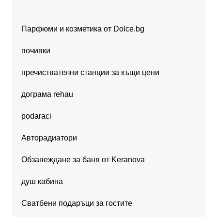
Парфюми и козметика от Dolce.bg
почивки
пречиствателни станции за къщи цени
дограма rehau
podaraci
Авторадиатори
Обзавеждане за баня от Keranova
душ кабина
Сватбени подаръци за гостите