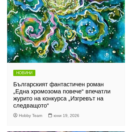
НОВИНИ
Българският фантастичен роман
„Една хромозома повече“ впечатли
журито на конкурса „Изгревът на
следващото“
Hobby Team
юни 19, 2026